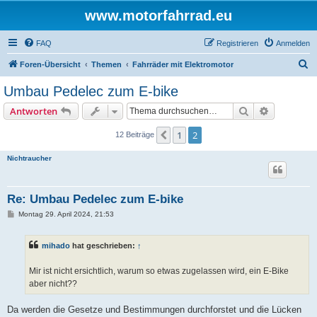
www.motorfahrrad.eu
FAQ
Registrieren
Anmelden
S
Foren-Übersicht
Themen
Fahrräder mit Elektromotor
u
Umbau Pedelec zum E-bike
c
Suche
Erweiterte
Antworten
h
e
1
2
Vorherige
12 Beiträge
Nichtraucher
Re: Umbau Pedelec zum E-bike
B
Montag 29. April 2024, 21:53
e
i
t
mihado
hat geschrieben:
↑
r
a
g
Mir ist nicht ersichtlich, warum so etwas zugelassen wird, ein E-Bike
aber nicht??
Da werden die Gesetze und Bestimmungen durchforstet und die Lücken