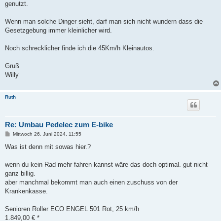
genutzt.
Wenn man solche Dinger sieht, darf man sich nicht wundern dass die
Gesetzgebung immer kleinlicher wird.
Noch schrecklicher finde ich die 45Km/h Kleinautos.
Gruß
Willy
Ruth
Re: Umbau Pedelec zum E-bike
B
Mittwoch 26. Juni 2024, 11:55
e
i
Was ist denn mit sowas hier.?
t
r
a
wenn du kein Rad mehr fahren kannst wäre das doch optimal. gut nicht
g
ganz billig.
aber manchmal bekommt man auch einen zuschuss von der
Krankenkasse.
Senioren Roller ECO ENGEL 501 Rot, 25 km/h
1.849,00 € *