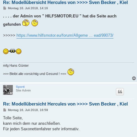
Re: Modellübersicht Hercules von >>>> Sven Becker , Kiel
B
Montag 16. Juli 2018, 14:16
e
i
. . . . der Admin von " HILFSMOTOR.EU " hat die Seite auch
t
r
gefunden
a
g
>>>>>
https://www.hilfsmotor.eu/forum/Allgeme ... ead/99073/
mfg Hans Günter
>>> Bleibt alle vorsichtig und Gesund ! <<<
Sporti
Site Admin
Re: Modellübersicht Hercules von >>>> Sven Becker , Kiel
B
Montag 16. Juli 2018, 16:59
e
i
Tolle Seite,
t
kann mich dem nur anschließen.
r
a
Für jeden Saxonettenfahrer sehr informativ.
g