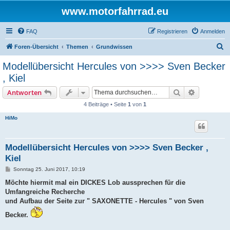
www.motorfahrrad.eu
FAQ
Registrieren
Anmelden
S
Foren-Übersicht
Themen
Grundwissen
u
Modellübersicht Hercules von >>>> Sven Becker
c
, Kiel
h
Suche
Erweiterte
Antworten
e
4 Beiträge • Seite
1
von
1
HiMo
Modellübersicht Hercules von >>>> Sven Becker ,
Kiel
B
Sonntag 25. Juni 2017, 10:19
e
i
Möchte hiermit mal ein DICKES Lob aussprechen für die
t
Umfangreiche Recherche
r
a
und Aufbau der Seite zur " SAXONETTE - Hercules " von Sven
g
Becker.