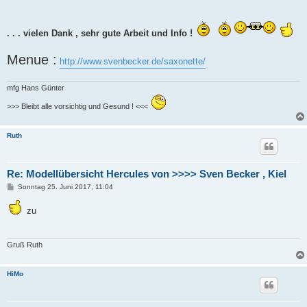
. . . vielen Dank , sehr gute Arbeit und Info !
Menue :
http://www.svenbecker.de/saxonette/
mfg Hans Günter
>>> Bleibt alle vorsichtig und Gesund ! <<<
Ruth
Re: Modellübersicht Hercules von >>>> Sven Becker , Kiel
B
Sonntag 25. Juni 2017, 11:04
e
i
zu
t
r
a
g
Gruß Ruth
HiMo