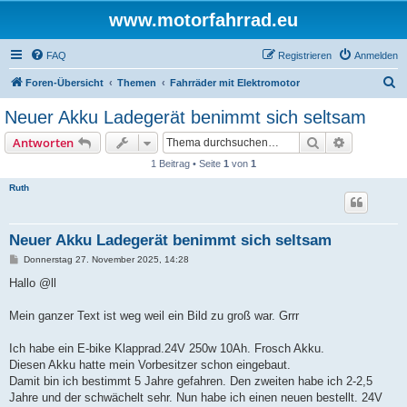
www.motorfahrrad.eu
FAQ
Registrieren
Anmelden
S
Foren-Übersicht
Themen
Fahrräder mit Elektromotor
u
Neuer Akku Ladegerät benimmt sich seltsam
c
Suche
Erweiterte
Antworten
h
1 Beitrag • Seite
1
von
1
e
Ruth
Neuer Akku Ladegerät benimmt sich seltsam
B
Donnerstag 27. November 2025, 14:28
e
i
Hallo @ll
t
r
a
Mein ganzer Text ist weg weil ein Bild zu groß war. Grrr
g
Ich habe ein E-bike Klapprad.24V 250w 10Ah. Frosch Akku.
Diesen Akku hatte mein Vorbesitzer schon eingebaut.
Damit bin ich bestimmt 5 Jahre gefahren. Den zweiten habe ich 2-2,5
Jahre und der schwächelt sehr. Nun habe ich einen neuen bestellt. 24V