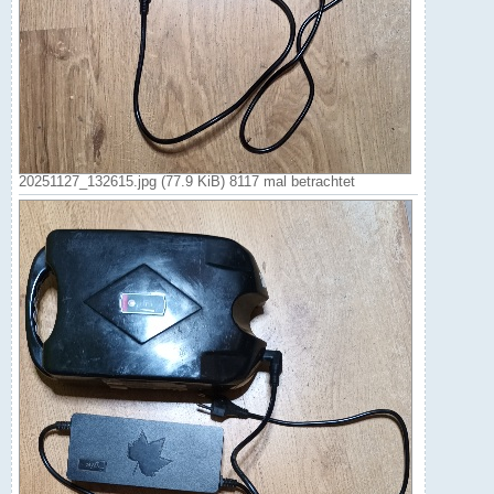
20251127_132615.jpg (77.9 KiB) 8117 mal betrachtet