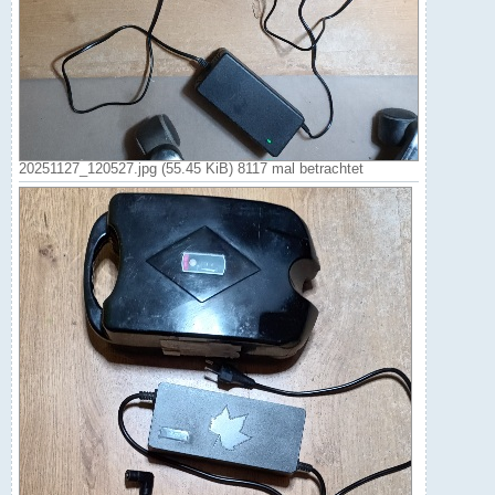
20251127_120527.jpg (55.45 KiB) 8117 mal betrachtet