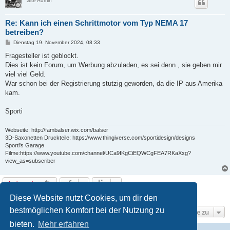
Site Admin
Re: Kann ich einen Schrittmotor vom Typ NEMA 17
betreiben?
B
Dienstag 19. November 2024, 08:33
e
i
Fragesteller ist geblockt.
t
Dies ist kein Forum, um Werbung abzuladen, es sei denn , sie geben mir
r
a
viel viel Geld.
g
War schon bei der Registrierung stutzig geworden, da die IP aus Amerika
kam.
Sporti
Webseite: http://fambalser.wix.com/balser
3D-Saxonetten Druckteile: https://www.thingiverse.com/sportidesign/designs
Sporti's Garage
Filme:https://www.youtube.com/channel/UCa9fKgCiEQWCgFEA7RKaXxg?
view_as=subscriber
Antworten
2 Beiträge • Seite
1
von
1
Diese Website nutzt Cookies, um dir den
bestmöglichen Komfort bei der Nutzung zu
Gehe zu
bieten.
Mehr erfahren