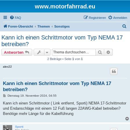
www.motorfahrrad.eu
FAQ
Registrieren
Anmelden
S
Foren-Übersicht
Themen
Sonstiges
u
Kann ich einen Schrittmotor vom Typ NEMA 17
c
betreiben?
h
Suche
Erweiterte
Antworten
e
2 Beiträge • Seite
1
von
1
alex22
Kann ich einen Schrittmotor vom Typ NEMA 17
betreiben?
B
Dienstag 19. November 2024, 04:55
e
i
Kann ich einen Schrittmotor ( Link entfernt, Sporti) NEMA 17-Schrittmotor
t
und Endanschläge mit einem 12 Fuß langen 22AWG-Kabel betreiben?
r
a
Benötige mehr Länge für die Kabelführung
g
Sporti