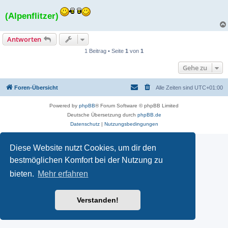
(Alpenflitzer)
Antworten
1 Beitrag • Seite
1
von
1
Gehe zu
Foren-Übersicht
Alle Zeiten sind
UTC+01:00
Powered by
phpBB
® Forum Software © phpBB Limited
Deutsche Übersetzung durch
phpBB.de
Datenschutz
|
Nutzungsbedingungen
Diese Website nutzt Cookies, um dir den
bestmöglichen Komfort bei der Nutzung zu
bieten.
Mehr erfahren
Verstanden!