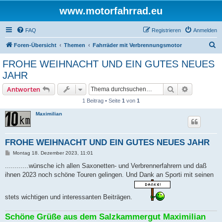
www.motorfahrrad.eu
FAQ
Registrieren
Anmelden
S
Foren-Übersicht
Themen
Fahrräder mit Verbrennungsmotor
u
FROHE WEIHNACHT UND EIN GUTES NEUES
c
JAHR
h
Suche
Erweiterte
Antworten
e
1 Beitrag • Seite
1
von
1
Maximilian
FROHE WEIHNACHT UND EIN GUTES NEUES JAHR
B
Montag 18. Dezember 2023, 11:01
e
i
............wünsche ich allen Saxonetten- und Verbrennerfahrern und daß
t
ihnen 2023 noch schöne Touren gelingen. Und Dank an Sporti mit seinen
r
a
g
stets wichtigen und interessanten Beiträgen.
Schöne Grüße aus dem Salzkammergut Maximilian