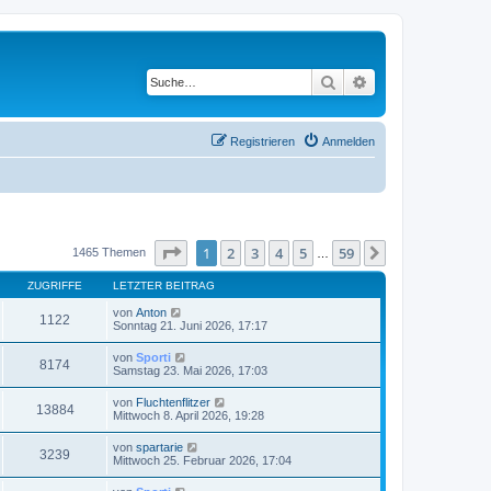
Suche
Erweiterte Suche
Registrieren
Anmelden
Seite
1
von
59
1
2
3
4
5
59
Nächste
1465 Themen
…
ZUGRIFFE
LETZTER BEITRAG
von
Anton
1122
Sonntag 21. Juni 2026, 17:17
von
Sporti
8174
Samstag 23. Mai 2026, 17:03
von
Fluchtenflitzer
13884
Mittwoch 8. April 2026, 19:28
von
spartarie
3239
Mittwoch 25. Februar 2026, 17:04