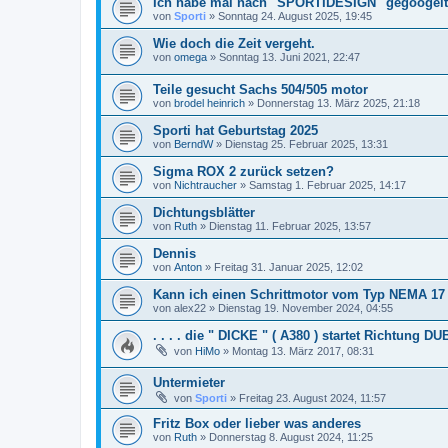
Ich habe mal nach "SPORTIDESIGN" gegoogelt
von
Sporti
»
Sonntag 24. August 2025, 19:45
Wie doch die Zeit vergeht.
von
omega
»
Sonntag 13. Juni 2021, 22:47
Teile gesucht Sachs 504/505 motor
von
brodel heinrich
»
Donnerstag 13. März 2025, 21:18
Sporti hat Geburtstag 2025
von
BerndW
»
Dienstag 25. Februar 2025, 13:31
Sigma ROX 2 zurück setzen?
von
Nichtraucher
»
Samstag 1. Februar 2025, 14:17
Dichtungsblätter
von
Ruth
»
Dienstag 11. Februar 2025, 13:57
Dennis
von
Anton
»
Freitag 31. Januar 2025, 12:02
Kann ich einen Schrittmotor vom Typ NEMA 17 
von
alex22
»
Dienstag 19. November 2024, 04:55
. . . . die " DICKE " ( A380 ) startet Richtung DU
von
HiMo
»
Montag 13. März 2017, 08:31
Untermieter
von
Sporti
»
Freitag 23. August 2024, 11:57
Fritz Box oder lieber was anderes
von
Ruth
»
Donnerstag 8. August 2024, 11:25