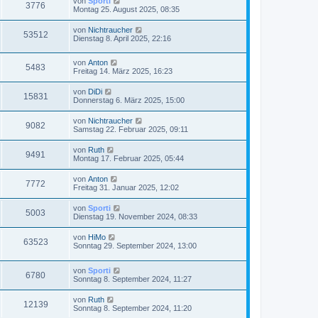
von
Sporti
3776
Montag 25. August 2025, 08:35
von
Nichtraucher
53512
Dienstag 8. April 2025, 22:16
von
Anton
5483
Freitag 14. März 2025, 16:23
von
DiDi
15831
Donnerstag 6. März 2025, 15:00
von
Nichtraucher
9082
Samstag 22. Februar 2025, 09:11
von
Ruth
9491
Montag 17. Februar 2025, 05:44
von
Anton
7772
Freitag 31. Januar 2025, 12:02
von
Sporti
5003
Dienstag 19. November 2024, 08:33
von
HiMo
63523
Sonntag 29. September 2024, 13:00
von
Sporti
6780
Sonntag 8. September 2024, 11:27
von
Ruth
12139
Sonntag 8. September 2024, 11:20