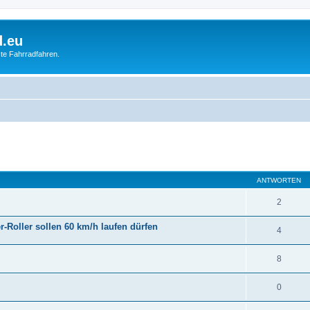
d.eu
te Fahrradfahren.
eiterte Suche
ANTWORTEN
2
-Roller sollen 60 km/h laufen dürfen
4
8
0