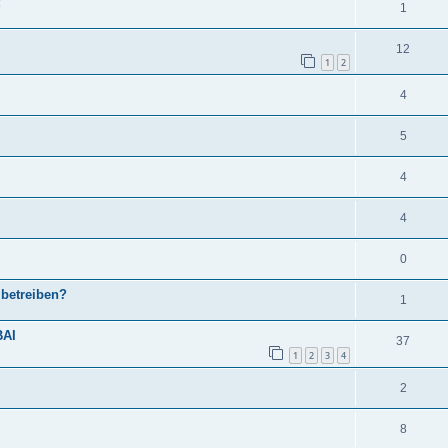
1
12
1
2
4
5
4
4
0
betreiben?
1
BAI
37
1
2
3
4
2
8