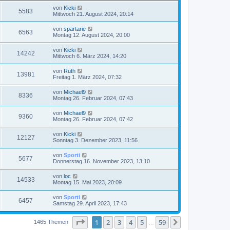
von
Kicki
5583
Mittwoch 21. August 2024, 20:14
von
spartarie
6563
Montag 12. August 2024, 20:00
von
Kicki
14242
Mittwoch 6. März 2024, 14:20
von
Ruth
13981
Freitag 1. März 2024, 07:32
von
Michael9
8336
Montag 26. Februar 2024, 07:43
von
Michael9
9360
Montag 26. Februar 2024, 07:42
von
Kicki
12127
Sonntag 3. Dezember 2023, 11:56
von
Sporti
5677
Donnerstag 16. November 2023, 13:10
von
loc
14533
Montag 15. Mai 2023, 20:09
von
Sporti
6457
Samstag 29. April 2023, 17:43
Seite
1
von
59
1
2
3
4
5
59
Nächste
1465 Themen
…