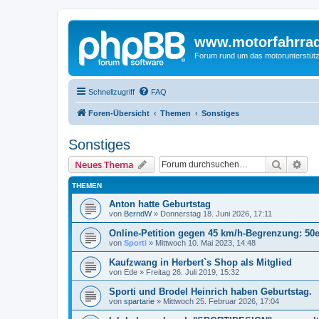
www.motorfahrra
Forum rund um das motorunterstütz
Schnellzugriff
FAQ
Foren-Übersicht
Themen
Sonstiges
Sonstiges
Suche
Erw
Neues Thema
THEMEN
Anton hatte Geburtstag
von
BerndW
»
Donnerstag 18. Juni 2026, 17:11
Online-Petition gegen 45 km/h-Begrenzung: 50er
von
Sporti
»
Mittwoch 10. Mai 2023, 14:48
Kaufzwang in Herbert`s Shop als Mitglied
von
Ede
»
Freitag 26. Juli 2019, 15:32
Sporti und Brodel Heinrich haben Geburtstag.
von
spartarie
»
Mittwoch 25. Februar 2026, 17:04