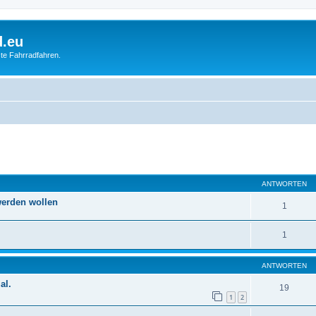
d.eu
te Fahrradfahren.
eiterte Suche
ANTWORTEN
werden wollen
1
1
ANTWORTEN
al.
19
1
2