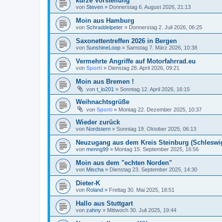
kurze Vorstellung
von
Steven
»
Donnerstag 6. August 2026, 21:13
Moin aus Hamburg
von
Schraddelpeter
»
Donnerstag 2. Juli 2026, 06:25
Saxonettentreffen 2026 in Bergen
von
SunshineLoop
»
Samstag 7. März 2026, 10:38
Vermehrte Angriffe auf Motorfahrrad.eu
von
Sporti
»
Dienstag 28. April 2026, 09:21
Moin aus Bremen !
von
t_lo201
»
Sonntag 12. April 2026, 16:15
Weihnachtsgrüße
von
Sporti
»
Montag 22. Dezember 2025, 10:37
Wieder zurück
von
Nordstern
»
Sonntag 19. Oktober 2025, 06:13
Neuzugang aus dem Kreis Steinburg (Schleswig
von
menng99
»
Montag 15. September 2025, 16:56
Moin aus dem "echten Norden"
von
Mischa
»
Dienstag 23. September 2025, 14:30
Dieter-K
von
Roland
»
Freitag 30. Mai 2025, 18:51
Hallo aus Stuttgart
von
zahny
»
Mittwoch 30. Juli 2025, 19:44