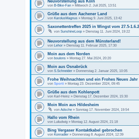
Neuvorstellung aus Köln
von
B-Bike-Fan
»
Mittwoch 2. Juli 2025, 13:51
Grüße aus dem Aachener Land
von
KarolusMagnus
»
Montag 9. Juni 2025, 13:42
Saxonettentreffen 2025 in Wingst vom 27.5-1.6.
von
SunshineLoop
»
Dienstag 11. Juni 2024, 19:22
Neuvorstellung aus dem Münsterland!
von
Lehor
»
Dienstag 11. Februar 2025, 17:30
Moin aus dem Norden
von
boulons
»
Montag 27. Mai 2024, 20:20
Moin aus Osnabrück
von
S.Schneider
»
Donnerstag 2. Januar 2025, 10:05
Frohe Weihnachten und ein Frohes Neues Jahr 
von
Sporti
»
Montag 23. Dezember 2024, 09:45
Grüße aus dem Kohlenpott
von
Karl-Heinz
»
Dienstag 17. Dezember 2024, 15:30
Moin Moin aus Hildesheim
von
Adsche
»
Sonntag 17. November 2024, 19:54
Hallo vom Rhein
von
Luiludwig
»
Montag 12. August 2024, 21:18
Bing Vergaser Kontaktkabel gebrochen
von
Konradler
»
Donnerstag 8. August 2024, 12:39