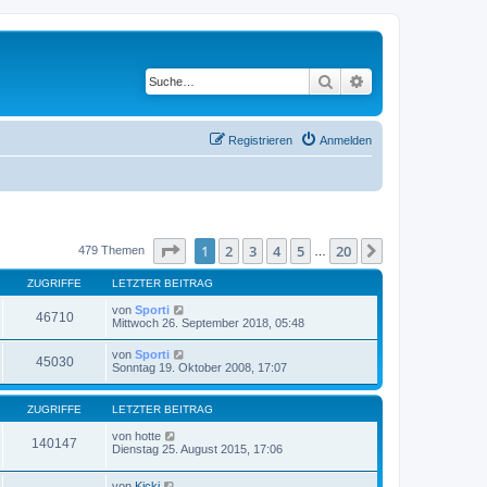
Suche
Erweiterte Suche
Registrieren
Anmelden
Seite
1
von
20
1
2
3
4
5
20
Nächste
479 Themen
…
ZUGRIFFE
LETZTER BEITRAG
von
Sporti
46710
Mittwoch 26. September 2018, 05:48
von
Sporti
45030
Sonntag 19. Oktober 2008, 17:07
ZUGRIFFE
LETZTER BEITRAG
von
hotte
140147
Dienstag 25. August 2015, 17:06
von
Kicki