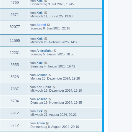
von
Kicki
4769
Donnerstag 3. Juli 2025, 13:45
von
Kicki
5571
Mittwoch 11. Juni 2025, 19:08
von
Sporti
82077
Sonntag 8. Juni 2025, 22:18
von
Kicki
11595
Mittwoch 26. Februar 2025, 14:55
von
AndreSchu
12231
Sonntag 5. Januar 2025, 18:56
von
Kicki
8855
Samstag 4. Januar 2025, 19:42
von
Adsche
6828
Montag 23. Dezember 2024, 19:28
von
Karl-Heinz
7887
Mittwoch 18. Dezember 2024, 13:10
von
Adsche
6704
Dienstag 19. November 2024, 19:35
von
Kicki
9912
Mittwoch 21. August 2024, 20:21
von
Anton
8712
Donnerstag 8. August 2024, 20:10