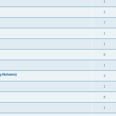
1
2
7
1
1
6
1
-Holstein)
3
1
8
1