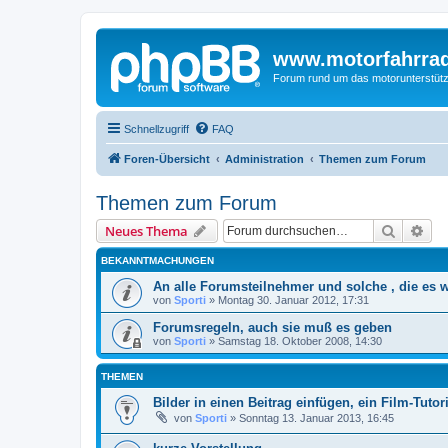
www.motorfahrra
Forum rund um das motorunterstütz
Schnellzugriff
FAQ
Foren-Übersicht
Administration
Themen zum Forum
Themen zum Forum
Suche
Erw
Neues Thema
BEKANNTMACHUNGEN
An alle Forumsteilnehmer und solche , die es 
von
Sporti
»
Montag 30. Januar 2012, 17:31
Forumsregeln, auch sie muß es geben
von
Sporti
»
Samstag 18. Oktober 2008, 14:30
THEMEN
Bilder in einen Beitrag einfügen, ein Film-Tutori
von
Sporti
»
Sonntag 13. Januar 2013, 16:45