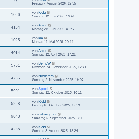
43
Freitag 7. August 2026, 12:35
von
Kicki
1066
Sonntag 12. Juli 2026, 13:41
von
Anton
4154
Montag 29. Juni 2026, 07:47
von
loc
1025
Montag 11. Mai 2026, 20:44
von
Anton
4014
Sonntag 12. April 2026, 17:21
von
BerndW
5701
Mittwoch 24. Dezember 2025, 12:41
von
Nordstern
4735
Sonntag 2. November 2025, 19:07
von
Sporti
5901
Sonntag 12. Oktober 2025, 20:11
von
Kicki
5258
Freitag 10. Oktober 2025, 12:59
von
didiwagener
9643
Samstag 6. September 2025, 08:01
von
Kicki
4236
Sonntag 3. August 2025, 18:24