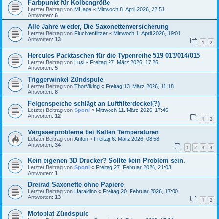
Farbpunkt für Kolbengröße
Letzter Beitrag von
MHage
«
Mittwoch 8. April 2026, 22:51
Antworten:
6
Alle Jahre wieder, Die Saxonettenversicherung
Letzter Beitrag von
Fluchtenflitzer
«
Mittwoch 1. April 2026, 19:01
Antworten:
13
1
2
Hercules Packtaschen für die Typenreihe 519 013/014/015
Letzter Beitrag von
Lusi
«
Freitag 27. März 2026, 17:26
Antworten:
5
Triggerwinkel Zündspule
Letzter Beitrag von
ThorViking
«
Freitag 13. März 2026, 11:18
Antworten:
8
Felgenspeiche schlägt an Luftfilterdeckel(?)
Letzter Beitrag von
Sporti
«
Mittwoch 11. März 2026, 17:46
Antworten:
12
1
2
Vergaserprobleme bei Kalten Temperaturen
Letzter Beitrag von
Anton
«
Freitag 6. März 2026, 08:58
Antworten:
34
1
2
3
4
Kein eigenen 3D Drucker? Sollte kein Problem sein.
Letzter Beitrag von
Sporti
«
Freitag 27. Februar 2026, 21:03
Antworten:
1
Dreirad Saxonette ohne Papiere
Letzter Beitrag von
Haraldino
«
Freitag 20. Februar 2026, 17:00
Antworten:
13
1
2
Motoplat Zündspule