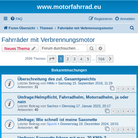
www.motorfahrrad.eu
FAQ
Registrieren
Anmelden
S
Foren-Übersicht
Themen
Fahrräder mit Verbrennungsmotor
u
Fahrräder mit Verbrennungsmotor
c
Suche
Erweiterte Suche
Neues Thema
h
e
Seite
1
von
104
1
2
3
4
5
104
Nächste
2599 Themen
…
Bekanntmachungen
Überschreitung des zul. Gesamtgewichts
Letzter Beitrag von
HiMo
«
Samstag 15. September 2018, 11:29
Antworten:
31
1
2
3
4
Umfrage:Helmpflicht, Fahrradhelm, Motorradhelm, ja oder
nein
Letzter Beitrag von
Sachso
«
Dienstag 17. Januar 2023, 20:17
Antworten:
45
1
2
3
4
5
Umfrage; Wie schnell ist meine Saxonette
Letzter Beitrag von
Sporti
«
Donnerstag 19. Dezember 2024, 18:01
Antworten:
40
1
2
3
4
5
Umfrage: Saxonette fahren mit max. 20 KM/h ?