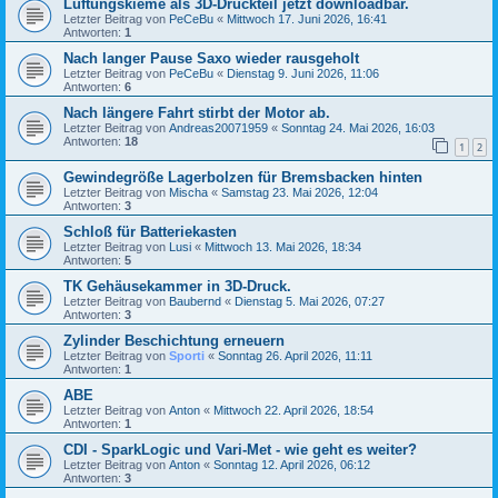
Lüftungskieme als 3D-Druckteil jetzt downloadbar.
Letzter Beitrag von
PeCeBu
«
Mittwoch 17. Juni 2026, 16:41
Antworten:
1
Nach langer Pause Saxo wieder rausgeholt
Letzter Beitrag von
PeCeBu
«
Dienstag 9. Juni 2026, 11:06
Antworten:
6
Nach längere Fahrt stirbt der Motor ab.
Letzter Beitrag von
Andreas20071959
«
Sonntag 24. Mai 2026, 16:03
Antworten:
18
1
2
Gewindegröße Lagerbolzen für Bremsbacken hinten
Letzter Beitrag von
Mischa
«
Samstag 23. Mai 2026, 12:04
Antworten:
3
Schloß für Batteriekasten
Letzter Beitrag von
Lusi
«
Mittwoch 13. Mai 2026, 18:34
Antworten:
5
TK Gehäusekammer in 3D-Druck.
Letzter Beitrag von
Baubernd
«
Dienstag 5. Mai 2026, 07:27
Antworten:
3
Zylinder Beschichtung erneuern
Letzter Beitrag von
Sporti
«
Sonntag 26. April 2026, 11:11
Antworten:
1
ABE
Letzter Beitrag von
Anton
«
Mittwoch 22. April 2026, 18:54
Antworten:
1
CDI - SparkLogic und Vari-Met - wie geht es weiter?
Letzter Beitrag von
Anton
«
Sonntag 12. April 2026, 06:12
Antworten:
3