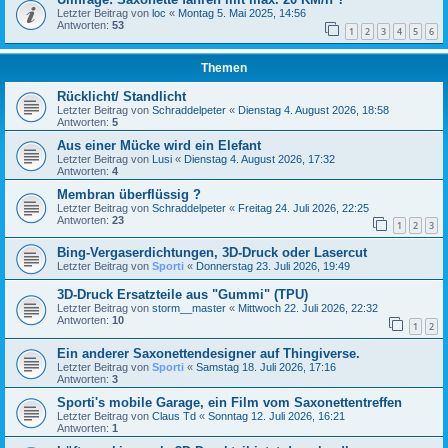
Letzter Beitrag von
loc
«
Montag 5. Mai 2025, 14:56
Antworten:
53
1
2
3
4
5
6
Themen
Rücklicht/ Standlicht
Letzter Beitrag von
Schraddelpeter
«
Dienstag 4. August 2026, 18:58
Antworten:
5
Aus einer Mücke wird ein Elefant
Letzter Beitrag von
Lusi
«
Dienstag 4. August 2026, 17:32
Antworten:
4
Membran überflüssig ?
Letzter Beitrag von
Schraddelpeter
«
Freitag 24. Juli 2026, 22:25
Antworten:
23
1
2
3
Bing-Vergaserdichtungen, 3D-Druck oder Lasercut
Letzter Beitrag von
Sporti
«
Donnerstag 23. Juli 2026, 19:49
3D-Druck Ersatzteile aus "Gummi" (TPU)
Letzter Beitrag von
storm__master
«
Mittwoch 22. Juli 2026, 22:32
Antworten:
10
1
2
Ein anderer Saxonettendesigner auf Thingiverse.
Letzter Beitrag von
Sporti
«
Samstag 18. Juli 2026, 17:16
Antworten:
3
Sporti's mobile Garage, ein Film vom Saxonettentreffen
Letzter Beitrag von
Claus Td
«
Sonntag 12. Juli 2026, 16:21
Antworten:
1