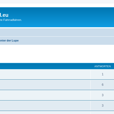
d.eu
te Fahrradfahren.
nter der Lupe
eiterte Suche
ANTWORTEN
1
6
3
3