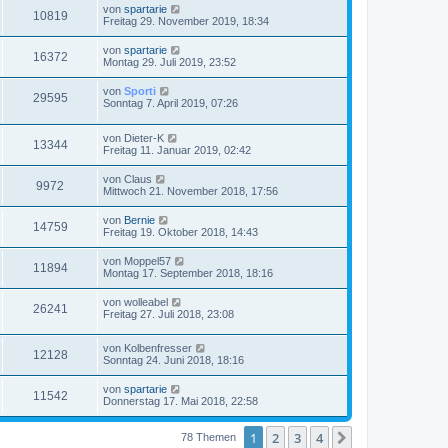
von
spartarie
10819
Freitag 29. November 2019, 18:34
von
spartarie
16372
Montag 29. Juli 2019, 23:52
von
Sporti
29595
Sonntag 7. April 2019, 07:26
von
Dieter-K
13344
Freitag 11. Januar 2019, 02:42
von
Claus
9972
Mittwoch 21. November 2018, 17:56
von
Bernie
14759
Freitag 19. Oktober 2018, 14:43
von
Moppel57
11894
Montag 17. September 2018, 18:16
von
wolleabel
26241
Freitag 27. Juli 2018, 23:08
von
Kolbenfresser
12128
Sonntag 24. Juni 2018, 18:16
von
spartarie
11542
Donnerstag 17. Mai 2018, 22:58
1
2
3
4
Nächste
78 Themen