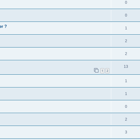
0
0
er ?
1
2
2
13
1
2
1
1
0
2
3