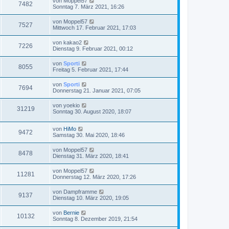
von
Moppel57
7482
Sonntag 7. März 2021, 16:26
von
Moppel57
7527
Mittwoch 17. Februar 2021, 17:03
von
kakao2
7226
Dienstag 9. Februar 2021, 00:12
von
Sporti
8055
Freitag 5. Februar 2021, 17:44
von
Sporti
7694
Donnerstag 21. Januar 2021, 07:05
von
yoekio
31219
Sonntag 30. August 2020, 18:07
von
HiMo
9472
Samstag 30. Mai 2020, 18:46
von
Moppel57
8478
Dienstag 31. März 2020, 18:41
von
Moppel57
11281
Donnerstag 12. März 2020, 17:26
von
Dampframme
9137
Dienstag 10. März 2020, 19:05
von
Bernie
10132
Sonntag 8. Dezember 2019, 21:54