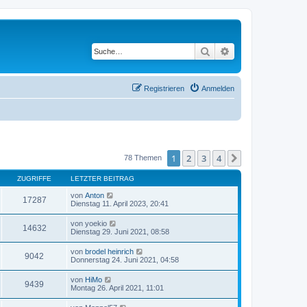
Suche
Erweiterte Suche
Registrieren
Anmelden
1
2
3
4
Nächste
78 Themen
ZUGRIFFE
LETZTER BEITRAG
von
Anton
17287
Dienstag 11. April 2023, 20:41
von
yoekio
14632
Dienstag 29. Juni 2021, 08:58
von
brodel heinrich
9042
Donnerstag 24. Juni 2021, 04:58
von
HiMo
9439
Montag 26. April 2021, 11:01