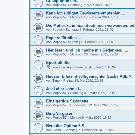
Güstig finde ich....
von
Moppel57
»
Sonntag 7. März 2021, 16:26
Kann ich ruhigen Gewissens empfehlen.....
von
Moppel57
»
Mittwoch 17. Februar 2021, 17:03
Die Mutter kann man doch noch verwenden; od
von
Sporti
»
Samstag 6. Februar 2021, 21:40
Papiere für alles....
von
Moppel57
»
Freitag 5. Februar 2021, 17:01
Hier isser, und ich mache mir Gedanken......
von
Moppel57
»
Mittwoch 20. Januar 2021, 19:24
Sportluftfilter
von
spartarie
»
Dienstag 4. Juli 2017, 18:04
Hudson Bike mit selbgemachter Sachs ABE ?
von
Timo
»
Freitag 29. Mai 2020, 20:29
Jetzt aber schnell....
von
Moppel57
»
Dienstag 31. März 2020, 12:19
Einzigartige Saxonette
von
Moppel57
»
Donnerstag 12. März 2020, 17:26
Bing Vergaser
von
Moppel57
»
Montag 9. März 2020, 18:32
Hercules Optima 3 S
von
Claus
»
Samstag 7. Dezember 2019, 23:53