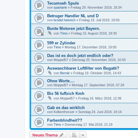
Tecumseh Spule
von
spartarie
»
Freitag 29. November 2019, 18:34
Betruger Handler NL und D
von
brodel heinrich
»
Freitag 19. Juli 2019, 19:50
Bunte Motoren jetzt Bayern.
von
Timo
»
Freitag 10. August 2018, 18:30
599 er Zylinder
von
Timo
»
Montag 17. Dezember 2018, 19:05
Das ist es doch jetzt endlich oder?
von
Moppel57
»
Dienstag 20. November 2018, 16:55
Auswaschbarer Luftfilter von Bugatti?
von
Bernie
»
Freitag 19. Oktober 2018, 14:43
Ohne Worte....
von
Moppel57
»
Montag 17. September 2018, 07:28
Bis 56 fuffzich Kmh
von
Moppel57
»
Freitag 16. März 2018, 12:36
Gab es das wirklich
von
Kolbenfresser
»
Sonntag 24. Juni 2018, 18:16
Farbenblindheit??
von
Timo
»
Donnerstag 17. Mai 2018, 21:19
Neues Thema