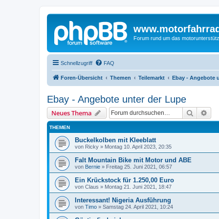
www.motorfahrra
Forum rund um das motorunterstütz
Schnellzugriff
FAQ
Foren-Übersicht
Themen
Teilemarkt
Ebay - Angebote u
Ebay - Angebote unter der Lupe
Suche
Erw
Neues Thema
THEMEN
Buckelkolben mit Kleeblatt
von
Ricky
»
Montag 10. April 2023, 20:35
Falt Mountain Bike mit Motor und ABE
von
Bernie
»
Freitag 25. Juni 2021, 06:57
Ein Krückstock für 1.250,00 Euro
von
Claus
»
Montag 21. Juni 2021, 18:47
Interessant! Nigeria Ausführung
von
Timo
»
Samstag 24. April 2021, 10:24