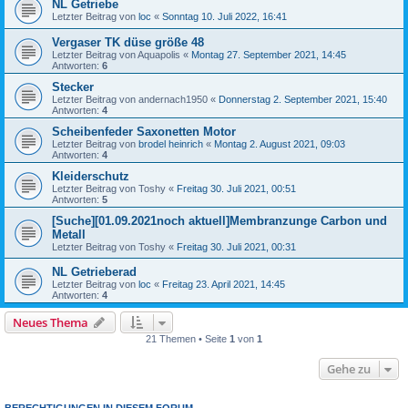
NL Getriebe
Letzter Beitrag von
loc
«
Sonntag 10. Juli 2022, 16:41
Vergaser TK düse größe 48
Letzter Beitrag von
Aquapolis
«
Montag 27. September 2021, 14:45
Antworten:
6
Stecker
Letzter Beitrag von
andernach1950
«
Donnerstag 2. September 2021, 15:40
Antworten:
4
Scheibenfeder Saxonetten Motor
Letzter Beitrag von
brodel heinrich
«
Montag 2. August 2021, 09:03
Antworten:
4
Kleiderschutz
Letzter Beitrag von
Toshy
«
Freitag 30. Juli 2021, 00:51
Antworten:
5
[Suche][01.09.2021noch aktuell]Membranzunge Carbon und
Metall
Letzter Beitrag von
Toshy
«
Freitag 30. Juli 2021, 00:31
NL Getrieberad
Letzter Beitrag von
loc
«
Freitag 23. April 2021, 14:45
Antworten:
4
Neues Thema
21 Themen • Seite
1
von
1
Gehe zu
BERECHTIGUNGEN IN DIESEM FORUM