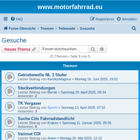
www.motorfahrrad.eu
FAQ
Registrieren
Anmelden
S
Foren-Übersicht
Themen
Teilemarkt
Gesuche
u
Gesuche
c
Suche
Erweiterte Suche
Neues Thema
h
21 Themen • Seite
1
von
1
e
Themen
Getriebewelle NL 3 Stufer
Letzter Beitrag von
KarolusMagnus
«
Montag 16. Juni 2025, 19:02
Steckverbindungen
Letzter Beitrag von
Bernie
«
Samstag 26. April 2025, 06:34
Antworten:
2
TK Vergaser
Letzter Beitrag von
Sporti
«
Sonntag 13. April 2025, 07:52
Antworten:
3
Suche Cito Fahrradstandlicht
Letzter Beitrag von
Kraken
«
Samstag 11. Januar 2025, 09:35
Antworten:
6
Varimet CDI
Letzter Beitrag von
Anton
«
Montag 20. Mai 2024, 12:15