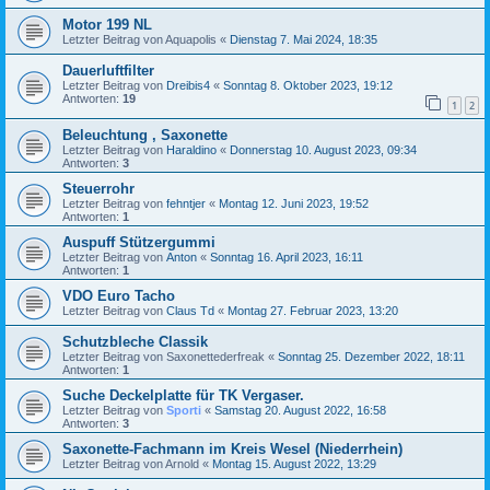
Motor 199 NL
Letzter Beitrag von
Aquapolis
«
Dienstag 7. Mai 2024, 18:35
Dauerluftfilter
Letzter Beitrag von
Dreibis4
«
Sonntag 8. Oktober 2023, 19:12
Antworten:
19
1
2
Beleuchtung , Saxonette
Letzter Beitrag von
Haraldino
«
Donnerstag 10. August 2023, 09:34
Antworten:
3
Steuerrohr
Letzter Beitrag von
fehntjer
«
Montag 12. Juni 2023, 19:52
Antworten:
1
Auspuff Stützergummi
Letzter Beitrag von
Anton
«
Sonntag 16. April 2023, 16:11
Antworten:
1
VDO Euro Tacho
Letzter Beitrag von
Claus Td
«
Montag 27. Februar 2023, 13:20
Schutzbleche Classik
Letzter Beitrag von
Saxonettederfreak
«
Sonntag 25. Dezember 2022, 18:11
Antworten:
1
Suche Deckelplatte für TK Vergaser.
Letzter Beitrag von
Sporti
«
Samstag 20. August 2022, 16:58
Antworten:
3
Saxonette-Fachmann im Kreis Wesel (Niederrhein)
Letzter Beitrag von
Arnold
«
Montag 15. August 2022, 13:29