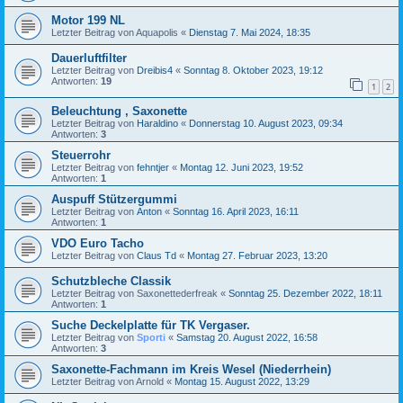
Motor 199 NL
Letzter Beitrag von
Aquapolis
«
Dienstag 7. Mai 2024, 18:35
Dauerluftfilter
Letzter Beitrag von
Dreibis4
«
Sonntag 8. Oktober 2023, 19:12
Antworten:
19
1
2
Beleuchtung , Saxonette
Letzter Beitrag von
Haraldino
«
Donnerstag 10. August 2023, 09:34
Antworten:
3
Steuerrohr
Letzter Beitrag von
fehntjer
«
Montag 12. Juni 2023, 19:52
Antworten:
1
Auspuff Stützergummi
Letzter Beitrag von
Anton
«
Sonntag 16. April 2023, 16:11
Antworten:
1
VDO Euro Tacho
Letzter Beitrag von
Claus Td
«
Montag 27. Februar 2023, 13:20
Schutzbleche Classik
Letzter Beitrag von
Saxonettederfreak
«
Sonntag 25. Dezember 2022, 18:11
Antworten:
1
Suche Deckelplatte für TK Vergaser.
Letzter Beitrag von
Sporti
«
Samstag 20. August 2022, 16:58
Antworten:
3
Saxonette-Fachmann im Kreis Wesel (Niederrhein)
Letzter Beitrag von
Arnold
«
Montag 15. August 2022, 13:29