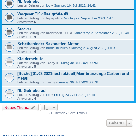
NL Getriebe
Letzter Beitrag von
loc
«
Sonntag 10. Juli 2022, 16:41
Vergaser TK düse größe 48
Letzter Beitrag von
Aquapolis
«
Montag 27. September 2021, 14:45
Antworten:
6
Stecker
Letzter Beitrag von
andernach1950
«
Donnerstag 2. September 2021, 15:40
Antworten:
4
Scheibenfeder Saxonetten Motor
Letzter Beitrag von
brodel heinrich
«
Montag 2. August 2021, 09:03
Antworten:
4
Kleiderschutz
Letzter Beitrag von
Toshy
«
Freitag 30. Juli 2021, 00:51
Antworten:
5
[Suche][01.09.2021noch aktuell]Membranzunge Carbon und
Metall
Letzter Beitrag von
Toshy
«
Freitag 30. Juli 2021, 00:31
NL Getrieberad
Letzter Beitrag von
loc
«
Freitag 23. April 2021, 14:45
Antworten:
4
Neues Thema
21 Themen • Seite
1
von
1
Gehe zu
BERECHTIGUNGEN IN DIESEM FORUM