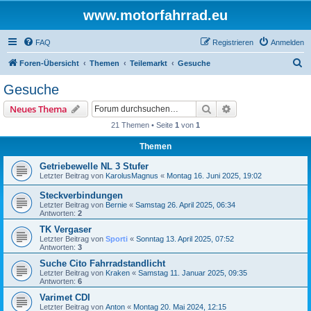
www.motorfahrrad.eu
FAQ
Registrieren
Anmelden
S
Foren-Übersicht
Themen
Teilemarkt
Gesuche
u
Gesuche
c
Suche
Erweiterte Suche
Neues Thema
h
21 Themen • Seite
1
von
1
e
Themen
Getriebewelle NL 3 Stufer
Letzter Beitrag von
KarolusMagnus
«
Montag 16. Juni 2025, 19:02
Steckverbindungen
Letzter Beitrag von
Bernie
«
Samstag 26. April 2025, 06:34
Antworten:
2
TK Vergaser
Letzter Beitrag von
Sporti
«
Sonntag 13. April 2025, 07:52
Antworten:
3
Suche Cito Fahrradstandlicht
Letzter Beitrag von
Kraken
«
Samstag 11. Januar 2025, 09:35
Antworten:
6
Varimet CDI
Letzter Beitrag von
Anton
«
Montag 20. Mai 2024, 12:15