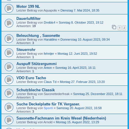
Motor 199 NL
Letzter Beitrag von
Aquapolis
«
Dienstag 7. Mai 2024, 18:35
Dauerluftfilter
Letzter Beitrag von
Dreibis4
«
Sonntag 8. Oktober 2023, 19:12
Antworten:
19
1
2
Beleuchtung , Saxonette
Letzter Beitrag von
Haraldino
«
Donnerstag 10. August 2023, 09:34
Antworten:
3
Steuerrohr
Letzter Beitrag von
fehntjer
«
Montag 12. Juni 2023, 19:52
Antworten:
1
Auspuff Stützergummi
Letzter Beitrag von
Anton
«
Sonntag 16. April 2023, 16:11
Antworten:
1
VDO Euro Tacho
Letzter Beitrag von
Claus Td
«
Montag 27. Februar 2023, 13:20
Schutzbleche Classik
Letzter Beitrag von
Saxonettederfreak
«
Sonntag 25. Dezember 2022, 18:11
Antworten:
1
Suche Deckelplatte für TK Vergaser.
Letzter Beitrag von
Sporti
«
Samstag 20. August 2022, 16:58
Antworten:
3
Saxonette-Fachmann im Kreis Wesel (Niederrhein)
Letzter Beitrag von
Arnold
«
Montag 15. August 2022, 13:29