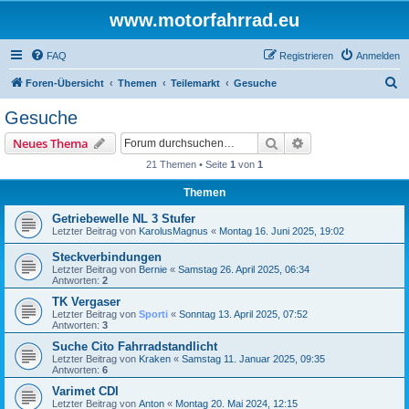
www.motorfahrrad.eu
FAQ
Registrieren
Anmelden
S
Foren-Übersicht
Themen
Teilemarkt
Gesuche
u
Gesuche
c
Suche
Erweiterte Suche
Neues Thema
h
21 Themen • Seite
1
von
1
e
Themen
Getriebewelle NL 3 Stufer
Letzter Beitrag von
KarolusMagnus
«
Montag 16. Juni 2025, 19:02
Steckverbindungen
Letzter Beitrag von
Bernie
«
Samstag 26. April 2025, 06:34
Antworten:
2
TK Vergaser
Letzter Beitrag von
Sporti
«
Sonntag 13. April 2025, 07:52
Antworten:
3
Suche Cito Fahrradstandlicht
Letzter Beitrag von
Kraken
«
Samstag 11. Januar 2025, 09:35
Antworten:
6
Varimet CDI
Letzter Beitrag von
Anton
«
Montag 20. Mai 2024, 12:15