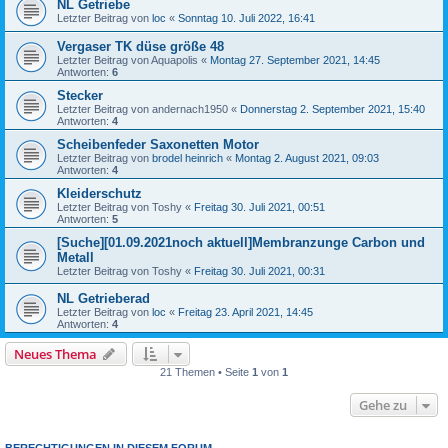
NL Getriebe
Letzter Beitrag von
loc
«
Sonntag 10. Juli 2022, 16:41
Vergaser TK düse größe 48
Letzter Beitrag von
Aquapolis
«
Montag 27. September 2021, 14:45
Antworten:
6
Stecker
Letzter Beitrag von
andernach1950
«
Donnerstag 2. September 2021, 15:40
Antworten:
4
Scheibenfeder Saxonetten Motor
Letzter Beitrag von
brodel heinrich
«
Montag 2. August 2021, 09:03
Antworten:
4
Kleiderschutz
Letzter Beitrag von
Toshy
«
Freitag 30. Juli 2021, 00:51
Antworten:
5
[Suche][01.09.2021noch aktuell]Membranzunge Carbon und
Metall
Letzter Beitrag von
Toshy
«
Freitag 30. Juli 2021, 00:31
NL Getrieberad
Letzter Beitrag von
loc
«
Freitag 23. April 2021, 14:45
Antworten:
4
Neues Thema
21 Themen • Seite
1
von
1
Gehe zu
BERECHTIGUNGEN IN DIESEM FORUM