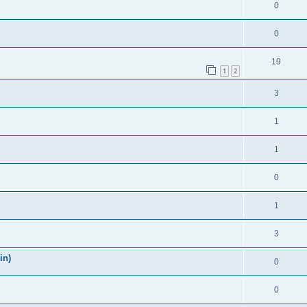
0
0
19
1
2
3
1
1
0
1
3
in)
0
0