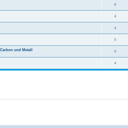
6
4
4
5
 Carbon und Metall
0
4