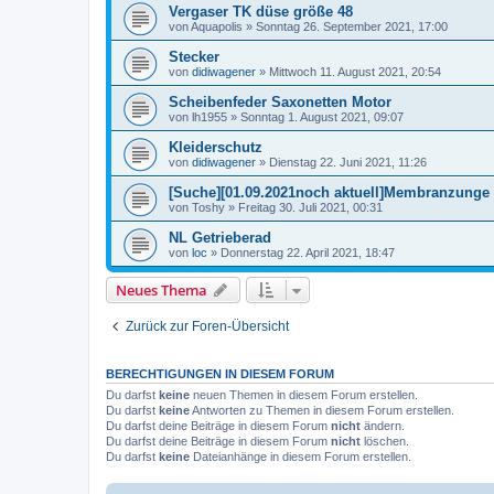
Vergaser TK düse größe 48
von
Aquapolis
»
Sonntag 26. September 2021, 17:00
Stecker
von
didiwagener
»
Mittwoch 11. August 2021, 20:54
Scheibenfeder Saxonetten Motor
von
lh1955
»
Sonntag 1. August 2021, 09:07
Kleiderschutz
von
didiwagener
»
Dienstag 22. Juni 2021, 11:26
[Suche][01.09.2021noch aktuell]Membranzunge
von
Toshy
»
Freitag 30. Juli 2021, 00:31
NL Getrieberad
von
loc
»
Donnerstag 22. April 2021, 18:47
Neues Thema
Zurück zur Foren-Übersicht
BERECHTIGUNGEN IN DIESEM FORUM
Du darfst
keine
neuen Themen in diesem Forum erstellen.
Du darfst
keine
Antworten zu Themen in diesem Forum erstellen.
Du darfst deine Beiträge in diesem Forum
nicht
ändern.
Du darfst deine Beiträge in diesem Forum
nicht
löschen.
Du darfst
keine
Dateianhänge in diesem Forum erstellen.