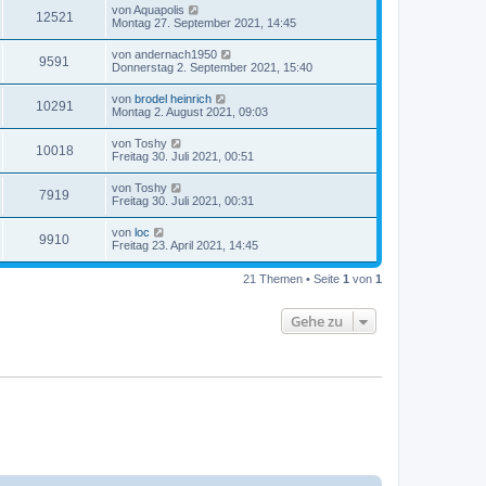
von
Aquapolis
12521
Montag 27. September 2021, 14:45
von
andernach1950
9591
Donnerstag 2. September 2021, 15:40
von
brodel heinrich
10291
Montag 2. August 2021, 09:03
von
Toshy
10018
Freitag 30. Juli 2021, 00:51
von
Toshy
7919
Freitag 30. Juli 2021, 00:31
von
loc
9910
Freitag 23. April 2021, 14:45
21 Themen • Seite
1
von
1
Gehe zu