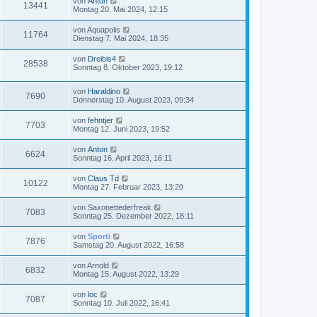
von
Anton
13441
Montag 20. Mai 2024, 12:15
von
Aquapolis
11764
Dienstag 7. Mai 2024, 18:35
von
Dreibis4
28538
Sonntag 8. Oktober 2023, 19:12
von
Haraldino
7690
Donnerstag 10. August 2023, 09:34
von
fehntjer
7703
Montag 12. Juni 2023, 19:52
von
Anton
6624
Sonntag 16. April 2023, 16:11
von
Claus Td
10122
Montag 27. Februar 2023, 13:20
von
Saxonettederfreak
7083
Sonntag 25. Dezember 2022, 18:11
von
Sporti
7876
Samstag 20. August 2022, 16:58
von
Arnold
6832
Montag 15. August 2022, 13:29
von
loc
7087
Sonntag 10. Juli 2022, 16:41