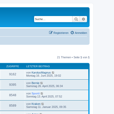
Suche
Erweiterte Suche
Registrieren
Anmelden
21 Themen • Seite
1
von
1
ZUGRIFFE
LETZTER BEITRAG
von
KarolusMagnus
9162
Montag 16. Juni 2025, 19:02
von
Bernie
9395
Samstag 26. April 2025, 06:34
von
Sporti
8548
Sonntag 13. April 2025, 07:52
von
Kraken
8589
Samstag 11. Januar 2025, 09:35