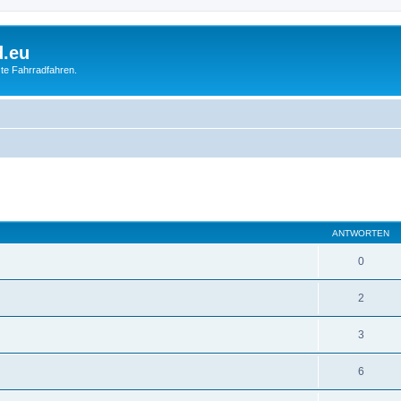
d.eu
te Fahrradfahren.
eiterte Suche
ANTWORTEN
0
2
3
6