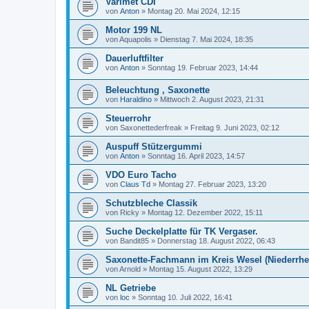
Varimet CDI
von
Anton
»
Montag 20. Mai 2024, 12:15
Motor 199 NL
von
Aquapolis
»
Dienstag 7. Mai 2024, 18:35
Dauerluftfilter
von
Anton
»
Sonntag 19. Februar 2023, 14:44
Beleuchtung , Saxonette
von
Haraldino
»
Mittwoch 2. August 2023, 21:31
Steuerrohr
von
Saxonettederfreak
»
Freitag 9. Juni 2023, 02:12
Auspuff Stützergummi
von
Anton
»
Sonntag 16. April 2023, 14:57
VDO Euro Tacho
von
Claus Td
»
Montag 27. Februar 2023, 13:20
Schutzbleche Classik
von
Ricky
»
Montag 12. Dezember 2022, 15:11
Suche Deckelplatte für TK Vergaser.
von
Bandit85
»
Donnerstag 18. August 2022, 06:43
Saxonette-Fachmann im Kreis Wesel (Niederrhe
von
Arnold
»
Montag 15. August 2022, 13:29
NL Getriebe
von
loc
»
Sonntag 10. Juli 2022, 16:41