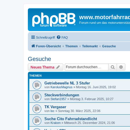
www.motorfahrra
Forum rund um das motorunterstütz
Schnellzugriff
FAQ
Foren-Übersicht
Themen
Teilemarkt
Gesuche
Gesuche
Suche
Erw
Neues Thema
THEMEN
Getriebewelle NL 3 Stufer
von
KarolusMagnus
»
Montag 16. Juni 2025, 19:02
Steckverbindungen
von
Stefan1957
»
Montag 3. Februar 2025, 10:27
TK Vergaser
von
loc
»
Sonntag 30. März 2025, 22:06
Suche Cito Fahrradstandlicht
von
Kraken
»
Mittwoch 25. Dezember 2024, 21:06