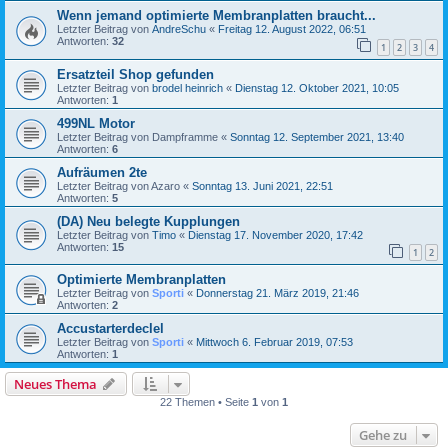
Wenn jemand optimierte Membranplatten braucht...
Letzter Beitrag von
AndreSchu
«
Freitag 12. August 2022, 06:51
Antworten:
32
1
2
3
4
Ersatzteil Shop gefunden
Letzter Beitrag von
brodel heinrich
«
Dienstag 12. Oktober 2021, 10:05
Antworten:
1
499NL Motor
Letzter Beitrag von
Dampframme
«
Sonntag 12. September 2021, 13:40
Antworten:
6
Aufräumen 2te
Letzter Beitrag von
Azaro
«
Sonntag 13. Juni 2021, 22:51
Antworten:
5
(DA) Neu belegte Kupplungen
Letzter Beitrag von
Timo
«
Dienstag 17. November 2020, 17:42
Antworten:
15
1
2
Optimierte Membranplatten
Letzter Beitrag von
Sporti
«
Donnerstag 21. März 2019, 21:46
Antworten:
2
Accustarterdeclel
Letzter Beitrag von
Sporti
«
Mittwoch 6. Februar 2019, 07:53
Antworten:
1
Neues Thema
22 Themen • Seite
1
von
1
Gehe zu