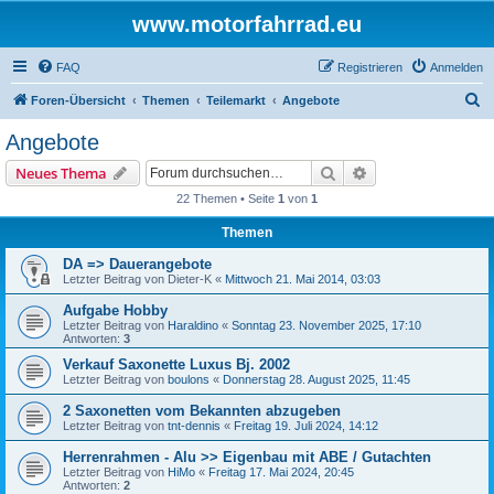
www.motorfahrrad.eu
FAQ
Registrieren
Anmelden
S
Foren-Übersicht
Themen
Teilemarkt
Angebote
u
Angebote
c
Suche
Erweiterte Suche
Neues Thema
h
22 Themen • Seite
1
von
1
e
Themen
DA => Dauerangebote
Letzter Beitrag von
Dieter-K
«
Mittwoch 21. Mai 2014, 03:03
Aufgabe Hobby
Letzter Beitrag von
Haraldino
«
Sonntag 23. November 2025, 17:10
Antworten:
3
Verkauf Saxonette Luxus Bj. 2002
Letzter Beitrag von
boulons
«
Donnerstag 28. August 2025, 11:45
2 Saxonetten vom Bekannten abzugeben
Letzter Beitrag von
tnt-dennis
«
Freitag 19. Juli 2024, 14:12
Herrenrahmen - Alu >> Eigenbau mit ABE / Gutachten
Letzter Beitrag von
HiMo
«
Freitag 17. Mai 2024, 20:45
Antworten:
2