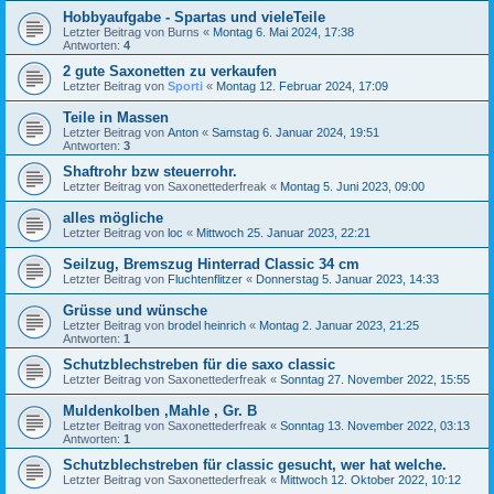
Hobbyaufgabe - Spartas und vieleTeile
Letzter Beitrag von
Burns
«
Montag 6. Mai 2024, 17:38
Antworten:
4
2 gute Saxonetten zu verkaufen
Letzter Beitrag von
Sporti
«
Montag 12. Februar 2024, 17:09
Teile in Massen
Letzter Beitrag von
Anton
«
Samstag 6. Januar 2024, 19:51
Antworten:
3
Shaftrohr bzw steuerrohr.
Letzter Beitrag von
Saxonettederfreak
«
Montag 5. Juni 2023, 09:00
alles mögliche
Letzter Beitrag von
loc
«
Mittwoch 25. Januar 2023, 22:21
Seilzug, Bremszug Hinterrad Classic 34 cm
Letzter Beitrag von
Fluchtenflitzer
«
Donnerstag 5. Januar 2023, 14:33
Grüsse und wünsche
Letzter Beitrag von
brodel heinrich
«
Montag 2. Januar 2023, 21:25
Antworten:
1
Schutzblechstreben für die saxo classic
Letzter Beitrag von
Saxonettederfreak
«
Sonntag 27. November 2022, 15:55
Muldenkolben ,Mahle , Gr. B
Letzter Beitrag von
Saxonettederfreak
«
Sonntag 13. November 2022, 03:13
Antworten:
1
Schutzblechstreben für classic gesucht, wer hat welche.
Letzter Beitrag von
Saxonettederfreak
«
Mittwoch 12. Oktober 2022, 10:12