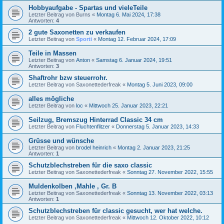
Hobbyaufgabe - Spartas und vieleTeile
Letzter Beitrag von
Burns
«
Montag 6. Mai 2024, 17:38
Antworten:
4
2 gute Saxonetten zu verkaufen
Letzter Beitrag von
Sporti
«
Montag 12. Februar 2024, 17:09
Teile in Massen
Letzter Beitrag von
Anton
«
Samstag 6. Januar 2024, 19:51
Antworten:
3
Shaftrohr bzw steuerrohr.
Letzter Beitrag von
Saxonettederfreak
«
Montag 5. Juni 2023, 09:00
alles mögliche
Letzter Beitrag von
loc
«
Mittwoch 25. Januar 2023, 22:21
Seilzug, Bremszug Hinterrad Classic 34 cm
Letzter Beitrag von
Fluchtenflitzer
«
Donnerstag 5. Januar 2023, 14:33
Grüsse und wünsche
Letzter Beitrag von
brodel heinrich
«
Montag 2. Januar 2023, 21:25
Antworten:
1
Schutzblechstreben für die saxo classic
Letzter Beitrag von
Saxonettederfreak
«
Sonntag 27. November 2022, 15:55
Muldenkolben ,Mahle , Gr. B
Letzter Beitrag von
Saxonettederfreak
«
Sonntag 13. November 2022, 03:13
Antworten:
1
Schutzblechstreben für classic gesucht, wer hat welche.
Letzter Beitrag von
Saxonettederfreak
«
Mittwoch 12. Oktober 2022, 10:12