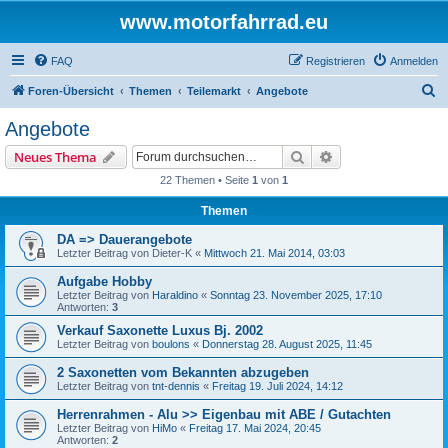
www.motorfahrrad.eu
FAQ
Registrieren
Anmelden
S
Foren-Übersicht
Themen
Teilemarkt
Angebote
u
Angebote
c
Suche
Erweiterte Suche
Neues Thema
h
22 Themen • Seite
1
von
1
e
Themen
DA => Dauerangebote
Letzter Beitrag von
Dieter-K
«
Mittwoch 21. Mai 2014, 03:03
Aufgabe Hobby
Letzter Beitrag von
Haraldino
«
Sonntag 23. November 2025, 17:10
Antworten:
3
Verkauf Saxonette Luxus Bj. 2002
Letzter Beitrag von
boulons
«
Donnerstag 28. August 2025, 11:45
2 Saxonetten vom Bekannten abzugeben
Letzter Beitrag von
tnt-dennis
«
Freitag 19. Juli 2024, 14:12
Herrenrahmen - Alu >> Eigenbau mit ABE / Gutachten
Letzter Beitrag von
HiMo
«
Freitag 17. Mai 2024, 20:45
Antworten:
2