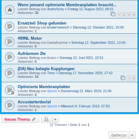
Wenn jemand optimierte Membranplatten braucht...
Letzter Beitrag von
AndreSchu
«
Freitag 12. August 2022, 06:51
Antworten:
32
1
2
3
4
Ersatzteil Shop gefunden
Letzter Beitrag von
brodel heinrich
«
Dienstag 12. Oktober 2021, 10:05
Antworten:
1
499NL Motor
Letzter Beitrag von
Dampframme
«
Sonntag 12. September 2021, 13:40
Antworten:
6
Aufräumen 2te
Letzter Beitrag von
Azaro
«
Sonntag 13. Juni 2021, 22:51
Antworten:
5
(DA) Neu belegte Kupplungen
Letzter Beitrag von
Timo
«
Dienstag 17. November 2020, 17:42
Antworten:
15
1
2
Optimierte Membranplatten
Letzter Beitrag von
Sporti
«
Donnerstag 21. März 2019, 21:46
Antworten:
2
Accustarterdeclel
Letzter Beitrag von
Sporti
«
Mittwoch 6. Februar 2019, 07:53
Antworten:
1
Neues Thema
22 Themen • Seite
1
von
1
Gehe zu