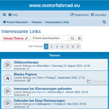
www.motorfahrrad.eu
FAQ
Registrieren
Anmelden
S
Foren-Übersicht
Themen
Interessante Links
u
Interessante Links
c
Suche
Erweiterte Suche
Neues Thema
h
e
1
2
3
4
5
6
Nächste
150 Themen
Themen
Oldtimerliteratur
Letzter Beitrag von
Maximilian
«
Dienstag 13. August 2024, 12:41
Antworten:
3
Blanko Papiere
Letzter Beitrag von
Timo
«
Freitag 2. September 2022, 17:11
Antworten:
35
1
2
3
4
Interesant bei Kleinanzeigen gefunden
Letzter Beitrag von
Sporti
«
Donnerstag 2. Januar 2020, 20:10
Antworten:
6
Gefunden bei Ebay Kleinanzeigen
Letzter Beitrag von
didiwagener
«
Freitag 10. Mai 2019, 23:55
Antworten:
5