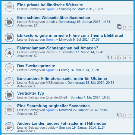
Eine private holländische Webseite
Letzter Beitrag von
Sporti
«
Sonntag 22. März 2015, 18:09
Eine schöne Webseite über Saxonetten
Letzter Beitrag von
eneuh
«
Donnerstag 15. Januar 2015, 14:31
Antworten:
14
1
2
Ebikestore, gute informelle Filme zum Thema Elektrorad
Letzter Beitrag von
Sporti
«
Mittwoch 9. Juli 2014, 17:08
Fahrradlampen-Schnäppchen bei Amazon?
Letzter Beitrag von
Dieter-K
«
Samstag 17. Mai 2014, 19:41
Antworten:
30
1
2
3
4
Das Zweitaktprinzio:
Letzter Beitrag von
Sporti
«
Freitag 16. Mai 2014, 06:28
Eine andere Hilfmotorenseite, mehr für Oldtimer
Letzter Beitrag von
MBSolutions
«
Donnerstag 15. Mai 2014, 20:38
Antworten:
1
Verrückter Typ
Letzter Beitrag von
ExtendedShelf
«
Sonntag 4. Mai 2014, 16:10
Eine Sammlung origineller Saxonetten
Letzter Beitrag von
Sporti
«
Mittwoch 22. Januar 2014, 09:38
Antworten:
10
1
2
Andere Länder, andere Fahrräder mit Hilfsmotor
Letzter Beitrag von
yoekio
«
Sonntag 19. Januar 2014, 11:34
Antworten:
1