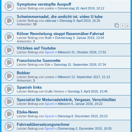
Symptome verstopfte Auspuff
Letzter Beitrag von
yoekio
«
Donnerstag 18. April 2019, 10:12
Schwimmernadel, die undicht ist. video U tube
Letzter Beitrag von
zitteraal
«
Dienstag 9. April 2019, 16:26
Antworten:
10
1
2
Kölner Rennleitung stoppt Rasenmäher-Fahrrad
Letzter Beitrag von
Ruth
«
Donnerstag 3. Januar 2019, 13:04
Antworten:
3
Vit:bikes auf Youtube
Letzter Beitrag von
Sporti
«
Mittwoch 31. Oktober 2018, 17:52
Französische Saxonette
Letzter Beitrag von
Ede
«
Samstag 15. September 2018, 07:34
Bobber
Letzter Beitrag von
yoekio
«
Mittwoch 13. September 2017, 21:13
Antworten:
3
Spanish links
Letzter Beitrag von
Guille Ximeno
«
Sonntag 3. April 2016, 10:46
Spezialist für Motorradelektrik, Vergaser, Verschleißtei
Letzter Beitrag von
Sporti
«
Mittwoch 6. Januar 2016, 19:22
Ebike-News
Letzter Beitrag von
Sporti
«
Dienstag 8. Dezember 2015, 20:23
Fahrradübersetzungsrechner
Letzter Beitrag von
Sporti
«
Donnerstag 3. Dezember 2015, 18:05