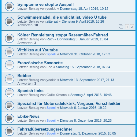
Symptome verstopfte Auspuff
Letzter Beitrag von
yoekio
«
Donnerstag 18. April 2019, 10:12
Schwimmernadel, die undicht ist. video U tube
Letzter Beitrag von
zitteraal
«
Dienstag 9. April 2019, 16:26
Antworten:
10
1
2
Kölner Rennleitung stoppt Rasenmäher-Fahrrad
Letzter Beitrag von
Ruth
«
Donnerstag 3. Januar 2019, 13:04
Antworten:
3
Vit:bikes auf Youtube
Letzter Beitrag von
Sporti
«
Mittwoch 31. Oktober 2018, 17:52
Französische Saxonette
Letzter Beitrag von
Ede
«
Samstag 15. September 2018, 07:34
Bobber
Letzter Beitrag von
yoekio
«
Mittwoch 13. September 2017, 21:13
Antworten:
3
Spanish links
Letzter Beitrag von
Guille Ximeno
«
Sonntag 3. April 2016, 10:46
Spezialist für Motorradelektrik, Vergaser, Verschleißtei
Letzter Beitrag von
Sporti
«
Mittwoch 6. Januar 2016, 19:22
Ebike-News
Letzter Beitrag von
Sporti
«
Dienstag 8. Dezember 2015, 20:23
Fahrradübersetzungsrechner
Letzter Beitrag von
Sporti
«
Donnerstag 3. Dezember 2015, 18:05