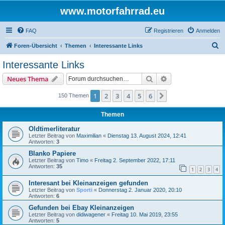
www.motorfahrrad.eu
FAQ
Registrieren
Anmelden
S
Foren-Übersicht
Themen
Interessante Links
u
Interessante Links
c
Suche
Erweiterte Suche
Neues Thema
h
e
1
2
3
4
5
6
Nächste
150 Themen
Themen
Oldtimerliteratur
Letzter Beitrag von
Maximilian
«
Dienstag 13. August 2024, 12:41
Antworten:
3
Blanko Papiere
Letzter Beitrag von
Timo
«
Freitag 2. September 2022, 17:11
Antworten:
35
1
2
3
4
Interesant bei Kleinanzeigen gefunden
Letzter Beitrag von
Sporti
«
Donnerstag 2. Januar 2020, 20:10
Antworten:
6
Gefunden bei Ebay Kleinanzeigen
Letzter Beitrag von
didiwagener
«
Freitag 10. Mai 2019, 23:55
Antworten:
5