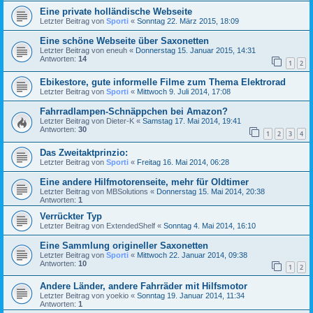
Eine private holländische Webseite
Letzter Beitrag von
Sporti
«
Sonntag 22. März 2015, 18:09
Eine schöne Webseite über Saxonetten
Letzter Beitrag von
eneuh
«
Donnerstag 15. Januar 2015, 14:31
Antworten:
14
1
2
Ebikestore, gute informelle Filme zum Thema Elektrorad
Letzter Beitrag von
Sporti
«
Mittwoch 9. Juli 2014, 17:08
Fahrradlampen-Schnäppchen bei Amazon?
Letzter Beitrag von
Dieter-K
«
Samstag 17. Mai 2014, 19:41
Antworten:
30
1
2
3
4
Das Zweitaktprinzio:
Letzter Beitrag von
Sporti
«
Freitag 16. Mai 2014, 06:28
Eine andere Hilfmotorenseite, mehr für Oldtimer
Letzter Beitrag von
MBSolutions
«
Donnerstag 15. Mai 2014, 20:38
Antworten:
1
Verrückter Typ
Letzter Beitrag von
ExtendedShelf
«
Sonntag 4. Mai 2014, 16:10
Eine Sammlung origineller Saxonetten
Letzter Beitrag von
Sporti
«
Mittwoch 22. Januar 2014, 09:38
Antworten:
10
1
2
Andere Länder, andere Fahrräder mit Hilfsmotor
Letzter Beitrag von
yoekio
«
Sonntag 19. Januar 2014, 11:34
Antworten:
1