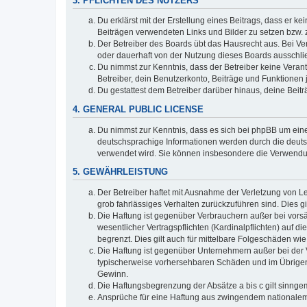
3. PFLICHTEN DES NUTZERS
Du erklärst mit der Erstellung eines Beitrags, dass er ke
Beiträgen verwendeten Links und Bilder zu setzen bzw.
Der Betreiber des Boards übt das Hausrecht aus. Bei V
oder dauerhaft von der Nutzung dieses Boards ausschlie
Du nimmst zur Kenntnis, dass der Betreiber keine Verantw
Betreiber, dein Benutzerkonto, Beiträge und Funktionen 
Du gestattest dem Betreiber darüber hinaus, deine Beit
4. GENERAL PUBLIC LICENSE
Du nimmst zur Kenntnis, dass es sich bei phpBB um eine
deutschsprachige Informationen werden durch die deuts
verwendet wird. Sie können insbesondere die Verwendun
5. GEWÄHRLEISTUNG
Der Betreiber haftet mit Ausnahme der Verletzung von Le
grob fahrlässiges Verhalten zurückzuführen sind. Dies 
Die Haftung ist gegenüber Verbrauchern außer bei vors
wesentlicher Vertragspflichten (Kardinalpflichten) auf
begrenzt. Dies gilt auch für mittelbare Folgeschäden 
Die Haftung ist gegenüber Unternehmern außer bei der V
typischerweise vorhersehbaren Schäden und im Übrigen 
Gewinn.
Die Haftungsbegrenzung der Absätze a bis c gilt sinnge
Ansprüche für eine Haftung aus zwingendem nationalem