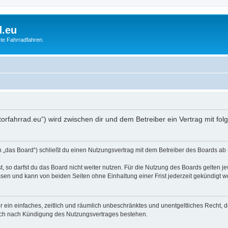
d.eu
te Fahrradfahren.
otorfahrrad.eu“) wird zwischen dir und dem Betreiber ein Vertrag mit 
 „das Board“) schließt du einen Nutzungsvertrag mit dem Betreiber des Boards ab (
 so darfst du das Board nicht weiter nutzen. Für die Nutzung des Boards gelten jew
sen und kann von beiden Seiten ohne Einhaltung einer Frist jederzeit gekündigt w
ber ein einfaches, zeitlich und räumlich unbeschränktes und unentgeltliches Recht
auch nach Kündigung des Nutzungsvertrages bestehen.