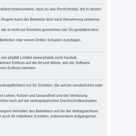
erklärst insbesondere, dass du das Recht besitzt, die in deinen
n Regeln kann der Betreiber dich nach Abmahnung zeitweise
er die er nicht zur Kenntnis genommen hat. Du gestattest dem
 Betreiber oder einem Dritten Schaden zuzufügen.
re von phpBB Limited (www.phpbb.com) handelt;
inen Einfluss auf die Art und Weise, wie die Software
oren Einfluss nehmen.
inalpflichten) nur für Schäden, die auf ein vorsätzliches oder
von Leben, Körper und Gesundheit und der Verletzung
r Höhe nach auf die vertragstypischen Durchschnittsschäden
sigem Verhalten des Betreibers auf die bei Vertragsschluss
lt auch für mittelbare Schäden, insbesondere entgangenen