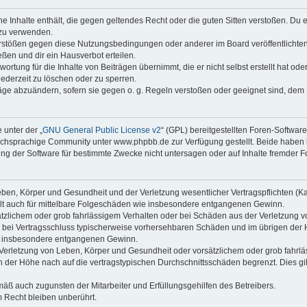
ine Inhalte enthält, die gegen geltendes Recht oder die guten Sitten verstoßen. Du 
 zu verwenden.
erstößen gegen diese Nutzungsbedingungen oder anderer im Board veröffentlichte
ßen und dir ein Hausverbot erteilen.
ortung für die Inhalte von Beiträgen übernimmt, die er nicht selbst erstellt hat od
jederzeit zu löschen oder zu sperren.
räge abzuändern, sofern sie gegen o. g. Regeln verstoßen oder geeignet sind, dem
 unter der „
GNU General Public License v2
“ (GPL) bereitgestellten Foren-Softwa
chsprachige Community unter www.phpbb.de zur Verfügung gestellt. Beide haben ke
g der Software für bestimmte Zwecke nicht untersagen oder auf Inhalte fremder F
ben, Körper und Gesundheit und der Verletzung wesentlicher Vertragspflichten (Kard
gilt auch für mittelbare Folgeschäden wie insbesondere entgangenen Gewinn.
ätzlichem oder grob fahrlässigem Verhalten oder bei Schäden aus der Verletzung 
 die bei Vertragsschluss typischerweise vorhersehbaren Schäden und im übrigen de
wie insbesondere entgangenen Gewinn.
erletzung von Leben, Körper und Gesundheit oder vorsätzlichem oder grob fahrläs
der Höhe nach auf die vertragstypischen Durchschnittsschäden begrenzt. Dies gi
mäß auch zugunsten der Mitarbeiter und Erfüllungsgehilfen des Betreibers.
 Recht bleiben unberührt.