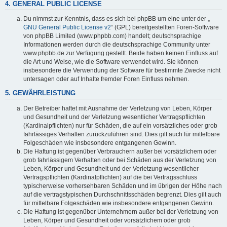
4. GENERAL PUBLIC LICENSE
Du nimmst zur Kenntnis, dass es sich bei phpBB um eine unter der „
GNU General Public License v2
“ (GPL) bereitgestellten Foren-Software
von phpBB Limited (www.phpbb.com) handelt; deutschsprachige
Informationen werden durch die deutschsprachige Community unter
www.phpbb.de zur Verfügung gestellt. Beide haben keinen Einfluss auf
die Art und Weise, wie die Software verwendet wird. Sie können
insbesondere die Verwendung der Software für bestimmte Zwecke nicht
untersagen oder auf Inhalte fremder Foren Einfluss nehmen.
5. GEWÄHRLEISTUNG
Der Betreiber haftet mit Ausnahme der Verletzung von Leben, Körper
und Gesundheit und der Verletzung wesentlicher Vertragspflichten
(Kardinalpflichten) nur für Schäden, die auf ein vorsätzliches oder grob
fahrlässiges Verhalten zurückzuführen sind. Dies gilt auch für mittelbare
Folgeschäden wie insbesondere entgangenen Gewinn.
Die Haftung ist gegenüber Verbrauchern außer bei vorsätzlichem oder
grob fahrlässigem Verhalten oder bei Schäden aus der Verletzung von
Leben, Körper und Gesundheit und der Verletzung wesentlicher
Vertragspflichten (Kardinalpflichten) auf die bei Vertragsschluss
typischerweise vorhersehbaren Schäden und im übrigen der Höhe nach
auf die vertragstypischen Durchschnittsschäden begrenzt. Dies gilt auch
für mittelbare Folgeschäden wie insbesondere entgangenen Gewinn.
Die Haftung ist gegenüber Unternehmern außer bei der Verletzung von
Leben, Körper und Gesundheit oder vorsätzlichem oder grob