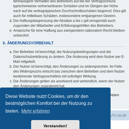
fahrlässigem Verhalten des Betreibers auf die bei Vertragsschluss
typischerweise vorhersehbaren Schäden und im Übrigen der Höhe
nach auf die vertragstypischen Durchschnittsschäden begrenzt. Dies gilt
auch für mittelbare Schäden, insbesondere entgangenen Gewinn.
Die Haftungsbegrenzung der Absätze a bis c gilt sinngemäß auch
zugunsten der Mitarbeiter und Erfüllungsgehilfen des Betreibers.
Ansprüche für eine Haftung aus zwingendem nationalem Recht bleiben
unberührt.
6. ÄNDERUNGSVORBEHALT
Der Betreiber ist berechtigt, die Nutzungsbedingungen und die
Datenschutzerklärung zu ändern. Die Änderung wird dem Nutzer per E-
Mail mitgeteilt.
Der Nutzer ist berechtigt, den Änderungen zu widersprechen. Im Falle
des Widerspruchs erlischt das zwischen dem Betreiber und dem Nutzer
bestehende Vertragsverhältnis mit sofortiger Wirkung.
Die Änderungen gelten als anerkannt und verbindlich, wenn der Nutzer
den Änderungen zugestimmt hat.
Informationen über den Umgang mit deinen persönlichen Daten
Diese Website nutzt Cookies, um dir den
sind in der Datenschutzerklärung enthalten.
bestmöglichen Komfort bei der Nutzung zu
bieten.
Mehr erfahren
Foren-Übersicht
Alle Zeiten sind
UTC+01:00
Verstanden!
Powered by
phpBB
® Forum Software © phpBB Limited