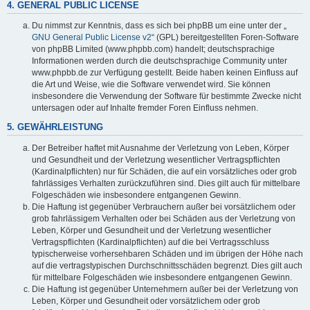
4. GENERAL PUBLIC LICENSE
Du nimmst zur Kenntnis, dass es sich bei phpBB um eine unter der „
GNU General Public License v2
“ (GPL) bereitgestellten Foren-Software
von phpBB Limited (www.phpbb.com) handelt; deutschsprachige
Informationen werden durch die deutschsprachige Community unter
www.phpbb.de zur Verfügung gestellt. Beide haben keinen Einfluss auf
die Art und Weise, wie die Software verwendet wird. Sie können
insbesondere die Verwendung der Software für bestimmte Zwecke nicht
untersagen oder auf Inhalte fremder Foren Einfluss nehmen.
5. GEWÄHRLEISTUNG
Der Betreiber haftet mit Ausnahme der Verletzung von Leben, Körper
und Gesundheit und der Verletzung wesentlicher Vertragspflichten
(Kardinalpflichten) nur für Schäden, die auf ein vorsätzliches oder grob
fahrlässiges Verhalten zurückzuführen sind. Dies gilt auch für mittelbare
Folgeschäden wie insbesondere entgangenen Gewinn.
Die Haftung ist gegenüber Verbrauchern außer bei vorsätzlichem oder
grob fahrlässigem Verhalten oder bei Schäden aus der Verletzung von
Leben, Körper und Gesundheit und der Verletzung wesentlicher
Vertragspflichten (Kardinalpflichten) auf die bei Vertragsschluss
typischerweise vorhersehbaren Schäden und im übrigen der Höhe nach
auf die vertragstypischen Durchschnittsschäden begrenzt. Dies gilt auch
für mittelbare Folgeschäden wie insbesondere entgangenen Gewinn.
Die Haftung ist gegenüber Unternehmern außer bei der Verletzung von
Leben, Körper und Gesundheit oder vorsätzlichem oder grob