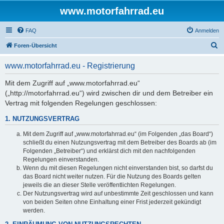
www.motorfahrrad.eu
FAQ
Anmelden
S
Foren-Übersicht
u
www.motorfahrrad.eu - Registrierung
c
h
Mit dem Zugriff auf „www.motorfahrrad.eu“
(„http://motorfahrrad.eu“) wird zwischen dir und dem Betreiber ein
e
Vertrag mit folgenden Regelungen geschlossen:
1. NUTZUNGSVERTRAG
Mit dem Zugriff auf „www.motorfahrrad.eu“ (im Folgenden „das Board“)
schließt du einen Nutzungsvertrag mit dem Betreiber des Boards ab (im
Folgenden „Betreiber“) und erklärst dich mit den nachfolgenden
Regelungen einverstanden.
Wenn du mit diesen Regelungen nicht einverstanden bist, so darfst du
das Board nicht weiter nutzen. Für die Nutzung des Boards gelten
jeweils die an dieser Stelle veröffentlichten Regelungen.
Der Nutzungsvertrag wird auf unbestimmte Zeit geschlossen und kann
von beiden Seiten ohne Einhaltung einer Frist jederzeit gekündigt
werden.