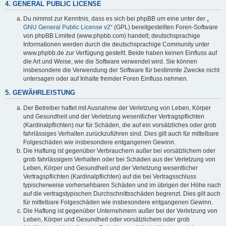
4. GENERAL PUBLIC LICENSE
Du nimmst zur Kenntnis, dass es sich bei phpBB um eine unter der „
GNU General Public License v2
“ (GPL) bereitgestellten Foren-Software
von phpBB Limited (www.phpbb.com) handelt; deutschsprachige
Informationen werden durch die deutschsprachige Community unter
www.phpbb.de zur Verfügung gestellt. Beide haben keinen Einfluss auf
die Art und Weise, wie die Software verwendet wird. Sie können
insbesondere die Verwendung der Software für bestimmte Zwecke nicht
untersagen oder auf Inhalte fremder Foren Einfluss nehmen.
5. GEWÄHRLEISTUNG
Der Betreiber haftet mit Ausnahme der Verletzung von Leben, Körper
und Gesundheit und der Verletzung wesentlicher Vertragspflichten
(Kardinalpflichten) nur für Schäden, die auf ein vorsätzliches oder grob
fahrlässiges Verhalten zurückzuführen sind. Dies gilt auch für mittelbare
Folgeschäden wie insbesondere entgangenen Gewinn.
Die Haftung ist gegenüber Verbrauchern außer bei vorsätzlichem oder
grob fahrlässigem Verhalten oder bei Schäden aus der Verletzung von
Leben, Körper und Gesundheit und der Verletzung wesentlicher
Vertragspflichten (Kardinalpflichten) auf die bei Vertragsschluss
typischerweise vorhersehbaren Schäden und im übrigen der Höhe nach
auf die vertragstypischen Durchschnittsschäden begrenzt. Dies gilt auch
für mittelbare Folgeschäden wie insbesondere entgangenen Gewinn.
Die Haftung ist gegenüber Unternehmern außer bei der Verletzung von
Leben, Körper und Gesundheit oder vorsätzlichem oder grob