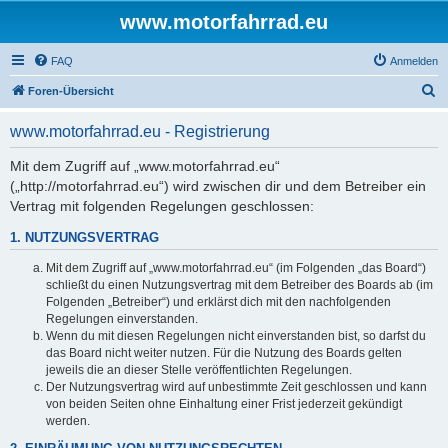
www.motorfahrrad.eu
FAQ
Anmelden
S
Foren-Übersicht
u
www.motorfahrrad.eu - Registrierung
c
h
Mit dem Zugriff auf „www.motorfahrrad.eu“
(„http://motorfahrrad.eu“) wird zwischen dir und dem Betreiber ein
e
Vertrag mit folgenden Regelungen geschlossen:
1. NUTZUNGSVERTRAG
Mit dem Zugriff auf „www.motorfahrrad.eu“ (im Folgenden „das Board“)
schließt du einen Nutzungsvertrag mit dem Betreiber des Boards ab (im
Folgenden „Betreiber“) und erklärst dich mit den nachfolgenden
Regelungen einverstanden.
Wenn du mit diesen Regelungen nicht einverstanden bist, so darfst du
das Board nicht weiter nutzen. Für die Nutzung des Boards gelten
jeweils die an dieser Stelle veröffentlichten Regelungen.
Der Nutzungsvertrag wird auf unbestimmte Zeit geschlossen und kann
von beiden Seiten ohne Einhaltung einer Frist jederzeit gekündigt
werden.