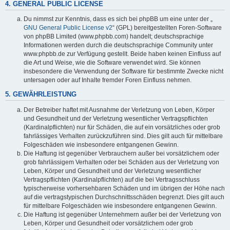
4. GENERAL PUBLIC LICENSE
Du nimmst zur Kenntnis, dass es sich bei phpBB um eine unter der „
GNU General Public License v2
“ (GPL) bereitgestellten Foren-Software
von phpBB Limited (www.phpbb.com) handelt; deutschsprachige
Informationen werden durch die deutschsprachige Community unter
www.phpbb.de zur Verfügung gestellt. Beide haben keinen Einfluss auf
die Art und Weise, wie die Software verwendet wird. Sie können
insbesondere die Verwendung der Software für bestimmte Zwecke nicht
untersagen oder auf Inhalte fremder Foren Einfluss nehmen.
5. GEWÄHRLEISTUNG
Der Betreiber haftet mit Ausnahme der Verletzung von Leben, Körper
und Gesundheit und der Verletzung wesentlicher Vertragspflichten
(Kardinalpflichten) nur für Schäden, die auf ein vorsätzliches oder grob
fahrlässiges Verhalten zurückzuführen sind. Dies gilt auch für mittelbare
Folgeschäden wie insbesondere entgangenen Gewinn.
Die Haftung ist gegenüber Verbrauchern außer bei vorsätzlichem oder
grob fahrlässigem Verhalten oder bei Schäden aus der Verletzung von
Leben, Körper und Gesundheit und der Verletzung wesentlicher
Vertragspflichten (Kardinalpflichten) auf die bei Vertragsschluss
typischerweise vorhersehbaren Schäden und im übrigen der Höhe nach
auf die vertragstypischen Durchschnittsschäden begrenzt. Dies gilt auch
für mittelbare Folgeschäden wie insbesondere entgangenen Gewinn.
Die Haftung ist gegenüber Unternehmern außer bei der Verletzung von
Leben, Körper und Gesundheit oder vorsätzlichem oder grob