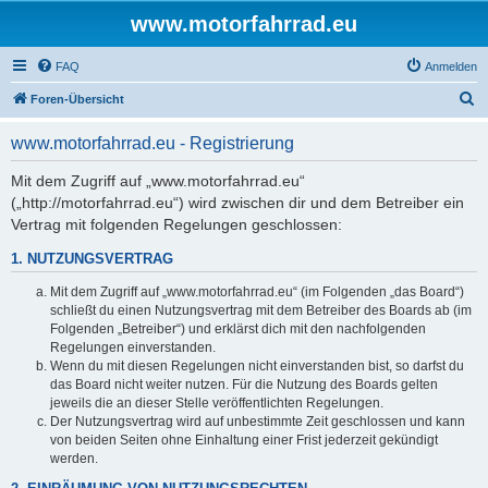
www.motorfahrrad.eu
FAQ
Anmelden
S
Foren-Übersicht
u
www.motorfahrrad.eu - Registrierung
c
h
Mit dem Zugriff auf „www.motorfahrrad.eu“
(„http://motorfahrrad.eu“) wird zwischen dir und dem Betreiber ein
e
Vertrag mit folgenden Regelungen geschlossen:
1. NUTZUNGSVERTRAG
Mit dem Zugriff auf „www.motorfahrrad.eu“ (im Folgenden „das Board“)
schließt du einen Nutzungsvertrag mit dem Betreiber des Boards ab (im
Folgenden „Betreiber“) und erklärst dich mit den nachfolgenden
Regelungen einverstanden.
Wenn du mit diesen Regelungen nicht einverstanden bist, so darfst du
das Board nicht weiter nutzen. Für die Nutzung des Boards gelten
jeweils die an dieser Stelle veröffentlichten Regelungen.
Der Nutzungsvertrag wird auf unbestimmte Zeit geschlossen und kann
von beiden Seiten ohne Einhaltung einer Frist jederzeit gekündigt
werden.