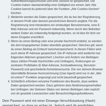
Authentifizierungsschlüssel und eine Session-ID gespeichert. Die
Cookies haben standardmäßig eine Gültigkeit von einem Jahr. Alle
Cookies kannst du jederzeit über die Funktion „Alle Cookies löschen“
löschen.
Weiterhin werden die Daten gespeichert, die du bei der Registrierung,
in deinem Profil oder deinem persönlichem Bereich angibst. Für die
Registrierung sind mindestens ein eindeutiger Benutzername, eine E-
Mail-Adresse und ein Passwort notwendig. Wenn durch den Betreiber
weitere Daten als notwendig festgelegt wurden, so ist dies für dich vor
deren Eingabe ersichtlich.
Wenn du einen Beitrag oder eine private Nachricht erstellst, so werden
die dort eingegebenen Daten ebenfalls gespeichert. Gleiches gilt, wenn
du einen Beitrag als Entwurf zwischenspeicherst. In diesen Fällen wird
auch deine IP-Adresse gespeichert. Die IP-Adresse wird weiterhin bei
folgenden Aktionen gespeichert: Löschen und Ändern von Beiträgen
(dazu zählen Private Nachrichten und Umfragen), Änderungen an
zentralen Profildaten (E-Mail-Adresse, Kontoaktivierung, Benutzer-
Passwort) und gescheiterte Anmeldeversuche. Die von deinem Browser
übermittelte Browser-Kennzeichnung (User Agent) wird nur in der „Wer
ist online?“-Funktion angezeigt und nicht dauerhaft gespeichert.
Schließlich erfordern einzelne Funktionen des Boards, dass weitere
Daten gespeichert werden. Dazu gehören dein Abstimmungsverhalten
bei Umfragen, der Gelesen-Status von deinen Beiträgen oder explizit
von dir gesetzte Lesezeichen oder Benachrichtigungsfunktionen.
Dein Passwort wird mit einer Einwege-Verschlüsselung (Hash)
gespeichert, so dass es sicher ist. Jedoch wird dir empfohlen,