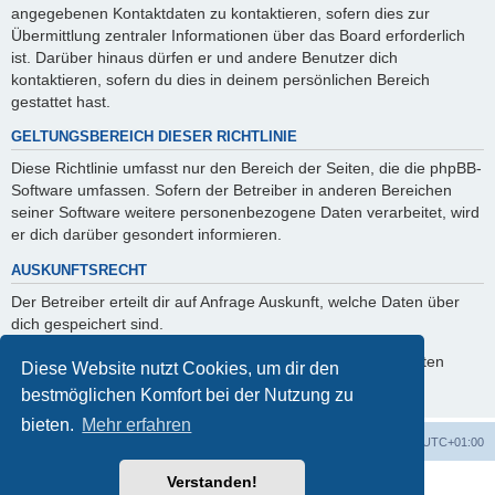
angegebenen Kontaktdaten zu kontaktieren, sofern dies zur
Übermittlung zentraler Informationen über das Board erforderlich
ist. Darüber hinaus dürfen er und andere Benutzer dich
kontaktieren, sofern du dies in deinem persönlichen Bereich
gestattet hast.
GELTUNGSBEREICH DIESER RICHTLINIE
Diese Richtlinie umfasst nur den Bereich der Seiten, die die phpBB-
Software umfassen. Sofern der Betreiber in anderen Bereichen
seiner Software weitere personenbezogene Daten verarbeitet, wird
er dich darüber gesondert informieren.
AUSKUNFTSRECHT
Der Betreiber erteilt dir auf Anfrage Auskunft, welche Daten über
dich gespeichert sind.
Du kannst jederzeit die Löschung bzw. Sperrung deiner Daten
Diese Website nutzt Cookies, um dir den
verlangen. Kontaktiere hierzu bitte den Betreiber.
bestmöglichen Komfort bei der Nutzung zu
bieten.
Mehr erfahren
Foren-Übersicht
Alle Zeiten sind
UTC+01:00
Verstanden!
Powered by
phpBB
® Forum Software © phpBB Limited