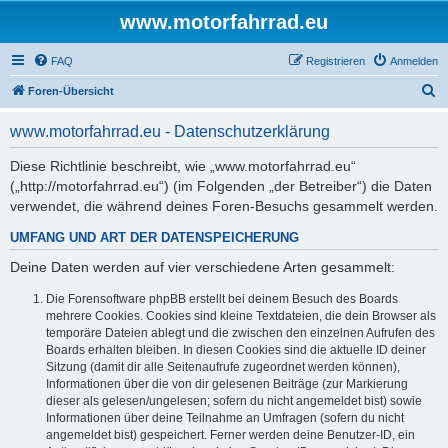
www.motorfahrrad.eu
FAQ
Registrieren
Anmelden
S
Foren-Übersicht
u
www.motorfahrrad.eu - Datenschutzerklärung
c
h
Diese Richtlinie beschreibt, wie „www.motorfahrrad.eu“
(„http://motorfahrrad.eu“) (im Folgenden „der Betreiber“) die Daten
e
verwendet, die während deines Foren-Besuchs gesammelt werden.
UMFANG UND ART DER DATENSPEICHERUNG
Deine Daten werden auf vier verschiedene Arten gesammelt:
Die Forensoftware phpBB erstellt bei deinem Besuch des Boards
mehrere Cookies. Cookies sind kleine Textdateien, die dein Browser als
temporäre Dateien ablegt und die zwischen den einzelnen Aufrufen des
Boards erhalten bleiben. In diesen Cookies sind die aktuelle ID deiner
Sitzung (damit dir alle Seitenaufrufe zugeordnet werden können),
Informationen über die von dir gelesenen Beiträge (zur Markierung
dieser als gelesen/ungelesen; sofern du nicht angemeldet bist) sowie
Informationen über deine Teilnahme an Umfragen (sofern du nicht
angemeldet bist) gespeichert. Ferner werden deine Benutzer-ID, ein