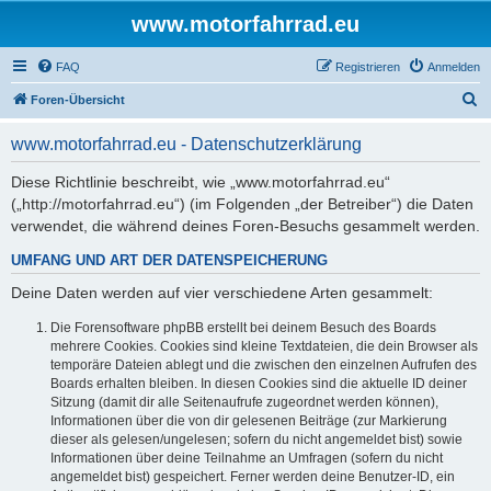
www.motorfahrrad.eu
FAQ
Registrieren
Anmelden
S
Foren-Übersicht
u
www.motorfahrrad.eu - Datenschutzerklärung
c
h
Diese Richtlinie beschreibt, wie „www.motorfahrrad.eu“
(„http://motorfahrrad.eu“) (im Folgenden „der Betreiber“) die Daten
e
verwendet, die während deines Foren-Besuchs gesammelt werden.
UMFANG UND ART DER DATENSPEICHERUNG
Deine Daten werden auf vier verschiedene Arten gesammelt:
Die Forensoftware phpBB erstellt bei deinem Besuch des Boards
mehrere Cookies. Cookies sind kleine Textdateien, die dein Browser als
temporäre Dateien ablegt und die zwischen den einzelnen Aufrufen des
Boards erhalten bleiben. In diesen Cookies sind die aktuelle ID deiner
Sitzung (damit dir alle Seitenaufrufe zugeordnet werden können),
Informationen über die von dir gelesenen Beiträge (zur Markierung
dieser als gelesen/ungelesen; sofern du nicht angemeldet bist) sowie
Informationen über deine Teilnahme an Umfragen (sofern du nicht
angemeldet bist) gespeichert. Ferner werden deine Benutzer-ID, ein