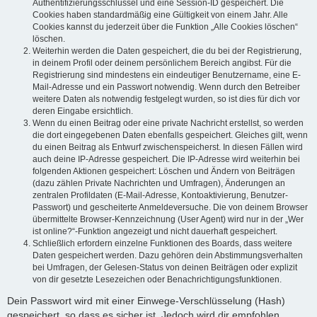
Authentifizierungsschlüssel und eine Session-ID gespeichert. Die
Cookies haben standardmäßig eine Gültigkeit von einem Jahr. Alle
Cookies kannst du jederzeit über die Funktion „Alle Cookies löschen“
löschen.
Weiterhin werden die Daten gespeichert, die du bei der Registrierung,
in deinem Profil oder deinem persönlichem Bereich angibst. Für die
Registrierung sind mindestens ein eindeutiger Benutzername, eine E-
Mail-Adresse und ein Passwort notwendig. Wenn durch den Betreiber
weitere Daten als notwendig festgelegt wurden, so ist dies für dich vor
deren Eingabe ersichtlich.
Wenn du einen Beitrag oder eine private Nachricht erstellst, so werden
die dort eingegebenen Daten ebenfalls gespeichert. Gleiches gilt, wenn
du einen Beitrag als Entwurf zwischenspeicherst. In diesen Fällen wird
auch deine IP-Adresse gespeichert. Die IP-Adresse wird weiterhin bei
folgenden Aktionen gespeichert: Löschen und Ändern von Beiträgen
(dazu zählen Private Nachrichten und Umfragen), Änderungen an
zentralen Profildaten (E-Mail-Adresse, Kontoaktivierung, Benutzer-
Passwort) und gescheiterte Anmeldeversuche. Die von deinem Browser
übermittelte Browser-Kennzeichnung (User Agent) wird nur in der „Wer
ist online?“-Funktion angezeigt und nicht dauerhaft gespeichert.
Schließlich erfordern einzelne Funktionen des Boards, dass weitere
Daten gespeichert werden. Dazu gehören dein Abstimmungsverhalten
bei Umfragen, der Gelesen-Status von deinen Beiträgen oder explizit
von dir gesetzte Lesezeichen oder Benachrichtigungsfunktionen.
Dein Passwort wird mit einer Einwege-Verschlüsselung (Hash)
gespeichert, so dass es sicher ist. Jedoch wird dir empfohlen,