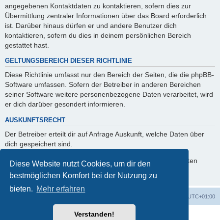
angegebenen Kontaktdaten zu kontaktieren, sofern dies zur
Übermittlung zentraler Informationen über das Board erforderlich
ist. Darüber hinaus dürfen er und andere Benutzer dich
kontaktieren, sofern du dies in deinem persönlichen Bereich
gestattet hast.
GELTUNGSBEREICH DIESER RICHTLINIE
Diese Richtlinie umfasst nur den Bereich der Seiten, die die phpBB-
Software umfassen. Sofern der Betreiber in anderen Bereichen
seiner Software weitere personenbezogene Daten verarbeitet, wird
er dich darüber gesondert informieren.
AUSKUNFTSRECHT
Der Betreiber erteilt dir auf Anfrage Auskunft, welche Daten über
dich gespeichert sind.
Du kannst jederzeit die Löschung bzw. Sperrung deiner Daten
Diese Website nutzt Cookies, um dir den
verlangen. Kontaktiere hierzu bitte den Betreiber.
bestmöglichen Komfort bei der Nutzung zu
bieten.
Mehr erfahren
Foren-Übersicht
Alle Zeiten sind
UTC+01:00
Verstanden!
Powered by
phpBB
® Forum Software © phpBB Limited