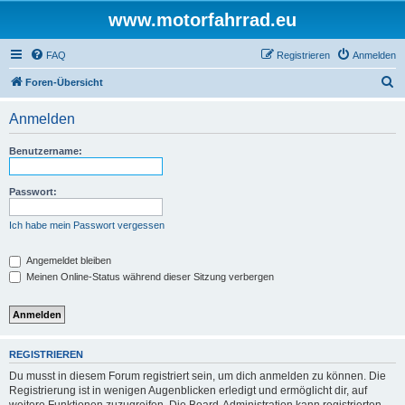
www.motorfahrrad.eu
FAQ
Registrieren
Anmelden
S
Foren-Übersicht
u
Anmelden
c
h
Benutzername:
e
Passwort:
Ich habe mein Passwort vergessen
Angemeldet bleiben
Meinen Online-Status während dieser Sitzung verbergen
REGISTRIEREN
Du musst in diesem Forum registriert sein, um dich anmelden zu können. Die
Registrierung ist in wenigen Augenblicken erledigt und ermöglicht dir, auf
weitere Funktionen zuzugreifen. Die Board-Administration kann registrierten