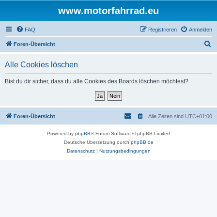
www.motorfahrrad.eu
FAQ
Registrieren
Anmelden
S
Foren-Übersicht
u
Alle Cookies löschen
c
h
Bist du dir sicher, dass du alle Cookies des Boards löschen möchtest?
e
Foren-Übersicht
Alle Zeiten sind
UTC+01:00
Powered by
phpBB
® Forum Software © phpBB Limited
Deutsche Übersetzung durch
phpBB.de
Datenschutz
|
Nutzungsbedingungen