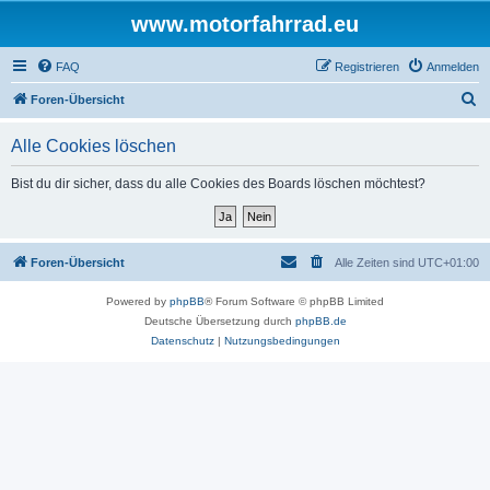
www.motorfahrrad.eu
FAQ
Registrieren
Anmelden
S
Foren-Übersicht
u
Alle Cookies löschen
c
h
Bist du dir sicher, dass du alle Cookies des Boards löschen möchtest?
e
Foren-Übersicht
Alle Zeiten sind
UTC+01:00
Powered by
phpBB
® Forum Software © phpBB Limited
Deutsche Übersetzung durch
phpBB.de
Datenschutz
|
Nutzungsbedingungen