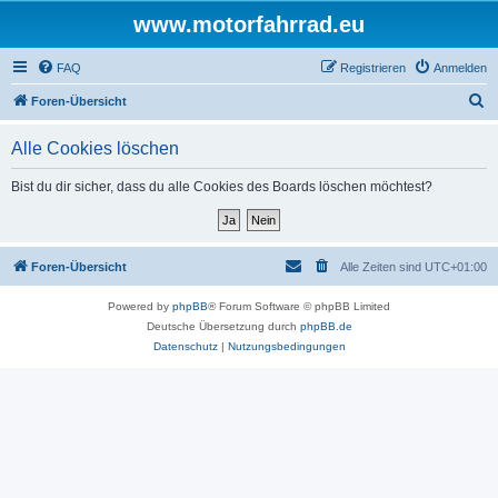
www.motorfahrrad.eu
FAQ
Registrieren
Anmelden
S
Foren-Übersicht
u
Alle Cookies löschen
c
h
Bist du dir sicher, dass du alle Cookies des Boards löschen möchtest?
e
Foren-Übersicht
Alle Zeiten sind
UTC+01:00
Powered by
phpBB
® Forum Software © phpBB Limited
Deutsche Übersetzung durch
phpBB.de
Datenschutz
|
Nutzungsbedingungen