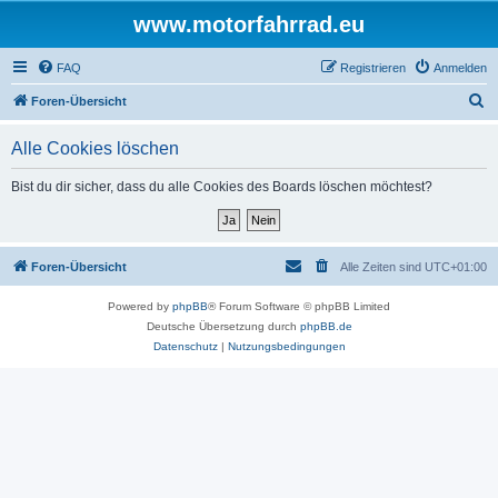
www.motorfahrrad.eu
FAQ
Registrieren
Anmelden
S
Foren-Übersicht
u
Alle Cookies löschen
c
h
Bist du dir sicher, dass du alle Cookies des Boards löschen möchtest?
e
Foren-Übersicht
Alle Zeiten sind
UTC+01:00
Powered by
phpBB
® Forum Software © phpBB Limited
Deutsche Übersetzung durch
phpBB.de
Datenschutz
|
Nutzungsbedingungen