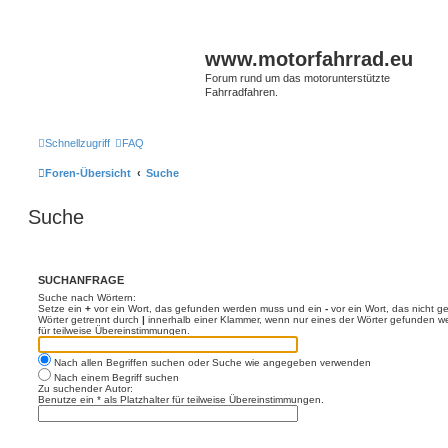
www.motorfahrrad.eu
Forum rund um das motorunterstützte
Fahrradfahren.
Schnellzugriff
FAQ
Foren-Übersicht
Suche
Suche
SUCHANFRAGE
Suche nach Wörtern:
Setze ein
+
vor ein Wort, das gefunden werden muss und ein
-
vor ein Wort, das nicht 
Wörter getrennt durch
|
innerhalb einer Klammer, wenn nur eines der Wörter gefunden we
für teilweise Übereinstimmungen.
Nach allen Begriffen suchen oder Suche wie angegeben verwenden
Nach einem Begriff suchen
Zu suchender Autor:
Benutze ein * als Platzhalter für teilweise Übereinstimmungen.