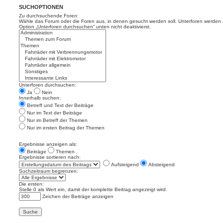
SUCHOPTIONEN
Zu durchsuchende Foren:
Wähle das Forum oder die Foren aus, in denen gesucht werden soll. Unterforen werden a
Option „Unterforen durchsuchen“ unten nicht deaktivierst.
Unterforen durchsuchen:
Ja
Nein
Innerhalb suchen:
Betreff und Text der Beiträge
Nur im Text der Beiträge
Nur im Betreff der Themen
Nur im ersten Beitrag der Themen
Ergebnisse anzeigen als:
Beiträge
Themen
Ergebnisse sortieren nach:
Aufsteigend
Absteigend
Suchzeitraum begrenzen:
Die ersten:
Stelle 0 als Wert ein, damit der komplette Beitrag angezeigt wird.
Zeichen der Beiträge anzeigen