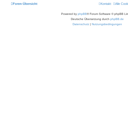
Foren-Übersicht
Kontakt
Alle Coo
Powered by
phpBB
® Forum Software © phpBB Lim
Deutsche Übersetzung durch
phpBB.de
Datenschutz
|
Nutzungsbedingungen