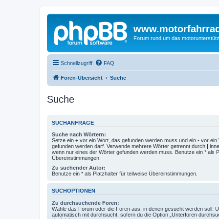
www.motorfahrra
Forum rund um das motorunterstütz
Schnellzugriff
FAQ
Foren-Übersicht
Suche
Suche
SUCHANFRAGE
Suche nach Wörtern:
Setze ein
+
vor ein Wort, das gefunden werden muss und ein
-
vor ein 
gefunden werden darf. Verwende mehrere Wörter getrennt durch
|
inne
wenn nur eines der Wörter gefunden werden muss. Benutze ein * als Pla
Übereinstimmungen.
Zu suchender Autor:
Benutze ein * als Platzhalter für teilweise Übereinstimmungen.
SUCHOPTIONEN
Zu durchsuchende Foren:
Wähle das Forum oder die Foren aus, in denen gesucht werden soll. 
automatisch mit durchsucht, sofern du die Option „Unterforen durchsu