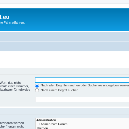
d.eu
te Fahrradfahren.
Wort, das nicht
Nach allen Begriffen suchen oder Suche wie angegeben verwe
rhalb einer Klammer,
tzhalter für teilweise
Nach einem Begriff suchen
Unterforen werden
chen“ unten nicht