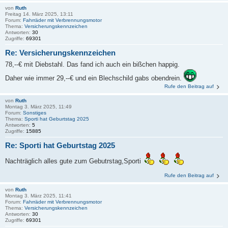
von
Ruth
Freitag 14. März 2025, 13:11
Forum:
Fahrräder mit Verbrennungsmotor
Thema:
Versicherungskennzeichen
Antworten:
30
Zugriffe:
69301
Re: Versicherungskennzeichen
78,--€ mit Diebstahl. Das fand ich auch ein bißchen happig.
Daher wie immer 29,--€ und ein Blechschild gabs obendrein.
Rufe den Beitrag auf
von
Ruth
Montag 3. März 2025, 11:49
Forum:
Sonstiges
Thema:
Sporti hat Geburtstag 2025
Antworten:
5
Zugriffe:
15885
Re: Sporti hat Geburtstag 2025
Nachträglich alles gute zum Gebutrstag,Sporti
Rufe den Beitrag auf
von
Ruth
Montag 3. März 2025, 11:41
Forum:
Fahrräder mit Verbrennungsmotor
Thema:
Versicherungskennzeichen
Antworten:
30
Zugriffe:
69301