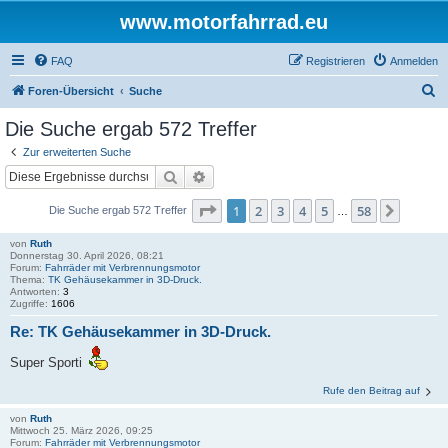
www.motorfahrrad.eu
FAQ
Registrieren
Anmelden
S
Foren-Übersicht
Suche
u
Die Suche ergab 572 Treffer
c
Zur erweiterten Suche
h
Suche
Erweiterte Suche
e
Seite
1
von
58
1
2
3
4
5
58
Nächst
Die Suche ergab 572 Treffer
…
von
Ruth
Donnerstag 30. April 2026, 08:21
Forum:
Fahrräder mit Verbrennungsmotor
Thema:
TK Gehäusekammer in 3D-Druck.
Antworten:
3
Zugriffe:
1606
Re: TK Gehäusekammer in 3D-Druck.
Super Sporti
Rufe den Beitrag auf
von
Ruth
Mittwoch 25. März 2026, 09:25
Forum:
Fahrräder mit Verbrennungsmotor