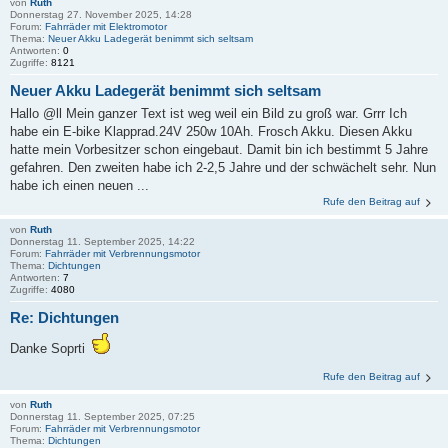
von
Ruth
Donnerstag 27. November 2025, 14:28
Forum:
Fahrräder mit Elektromotor
Thema:
Neuer Akku Ladegerät benimmt sich seltsam
Antworten:
0
Zugriffe:
8121
Neuer Akku Ladegerät benimmt sich seltsam
Hallo @ll Mein ganzer Text ist weg weil ein Bild zu groß war. Grrr Ich
habe ein E-bike Klapprad.24V 250w 10Ah. Frosch Akku. Diesen Akku
hatte mein Vorbesitzer schon eingebaut. Damit bin ich bestimmt 5 Jahre
gefahren. Den zweiten habe ich 2-2,5 Jahre und der schwächelt sehr. Nun
habe ich einen neuen ...
Rufe den Beitrag auf
von
Ruth
Donnerstag 11. September 2025, 14:22
Forum:
Fahrräder mit Verbrennungsmotor
Thema:
Dichtungen
Antworten:
7
Zugriffe:
4080
Re: Dichtungen
Danke Soprti
Rufe den Beitrag auf
von
Ruth
Donnerstag 11. September 2025, 07:25
Forum:
Fahrräder mit Verbrennungsmotor
Thema:
Dichtungen