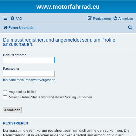
www.motorfahrrad.eu
FAQ
Registrieren
Anmelden
S
Foren-Übersicht
u
Du musst registriert und angemeldet sein, um Profile
c
anzuschauen.
h
Benutzername:
e
Passwort:
Ich habe mein Passwort vergessen
Angemeldet bleiben
Meinen Online-Status während dieser Sitzung verbergen
REGISTRIEREN
Du musst in diesem Forum registriert sein, um dich anmelden zu können. Die
Registrierung ist in wenigen Augenblicken erledigt und ermöglicht dir, auf