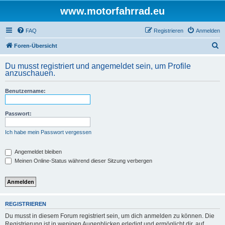
www.motorfahrrad.eu
FAQ
Registrieren
Anmelden
S
Foren-Übersicht
u
Du musst registriert und angemeldet sein, um Profile
c
anzuschauen.
h
Benutzername:
e
Passwort:
Ich habe mein Passwort vergessen
Angemeldet bleiben
Meinen Online-Status während dieser Sitzung verbergen
REGISTRIEREN
Du musst in diesem Forum registriert sein, um dich anmelden zu können. Die
Registrierung ist in wenigen Augenblicken erledigt und ermöglicht dir, auf