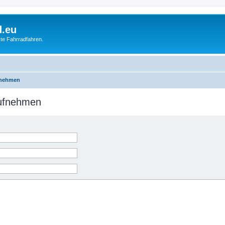
d.eu
te Fahrradfahren.
fnehmen
aufnehmen