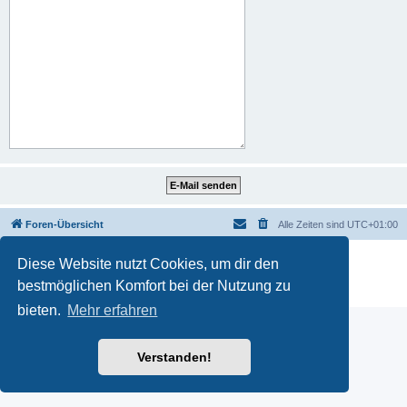
Foren-Übersicht
Alle Zeiten sind
UTC+01:00
Powered by
phpBB
® Forum Software © phpBB Limited
Diese Website nutzt Cookies, um dir den
Deutsche Übersetzung durch
phpBB.de
bestmöglichen Komfort bei der Nutzung zu
Datenschutz
|
Nutzungsbedingungen
bieten.
Mehr erfahren
Verstanden!