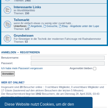
Themen:
1465
Interessante Links
im WorldWideWeb
Themen:
150
Teilemarkt
wenn ihr einfach etwas zu wenig oder zuviel habt...
Unterforen:
Angebote
,
Gesuche
,
Ebay - Angebote unter der Lupe
Themen:
123
Grundwissen
Für Einsteiger in die Technik der modernen Fahrzeuge mit Radnabenmotor
Themen:
53
ANMELDEN
•
REGISTRIEREN
Benutzername:
Passwort:
Ich habe mein Passwort vergessen
Angemeldet bleiben
WER IST ONLINE?
Insgesamt sind
20
Besucher online :: 3 sichtbare Mitglieder, 0 unsichtbare Mitglieder und
17 Gäste (basierend auf den aktiven Besuchern der letzten 5 Minuten)
Der Besucherrekord liegt bei
1942
Besuchern, die am Dienstag 28. April 2026, 03:43
gleichzeitig online waren.
Diese Website nutzt Cookies, um dir den
STATISTIK