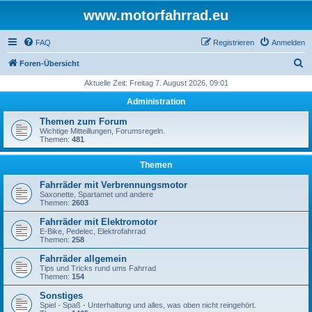
www.motorfahrrad.eu
FAQ
Registrieren
Anmelden
S
Foren-Übersicht
u
Aktuelle Zeit: Freitag 7. August 2026, 09:01
c
Administration
h
Themen zum Forum
e
Wichtige Mitteillungen, Forumsregeln.
Themen:
481
Themen
Fahrräder mit Verbrennungsmotor
Saxonette, Spartamet und andere
Themen:
2603
Fahrräder mit Elektromotor
E-Bike, Pedelec, Elektrofahrrad
Themen:
258
Fahrräder allgemein
Tips und Tricks rund ums Fahrrad
Themen:
154
Sonstiges
Spiel - Spaß - Unterhaltung und alles, was oben nicht reingehört.