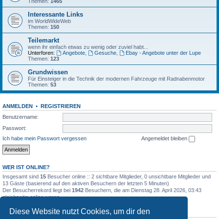
Themen:
1465
Interessante Links
im WorldWideWeb
Themen:
150
Teilemarkt
wenn ihr einfach etwas zu wenig oder zuviel habt...
Unterforen:
Angebote
,
Gesuche
,
Ebay - Angebote unter der Lupe
Themen:
123
Grundwissen
Für Einsteiger in die Technik der modernen Fahrzeuge mit Radnabenmotor
Themen:
53
ANMELDEN
•
REGISTRIEREN
Benutzername:
Passwort:
Ich habe mein Passwort vergessen
Angemeldet bleiben
WER IST ONLINE?
Insgesamt sind
15
Besucher online :: 2 sichtbare Mitglieder, 0 unsichtbare Mitglieder und
13 Gäste (basierend auf den aktiven Besuchern der letzten 5 Minuten)
Der Besucherrekord liegt bei
1942
Besuchern, die am Dienstag 28. April 2026, 03:43
gleichzeitig online waren.
Diese Website nutzt Cookies, um dir den
STATISTIK