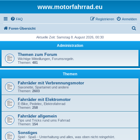
www.motorfahrrad.eu
FAQ
Registrieren
Anmelden
S
Foren-Übersicht
u
Aktuelle Zeit: Samstag 8. August 2026, 00:30
c
Administration
h
Themen zum Forum
e
Wichtige Mitteillungen, Forumsregeln.
Themen:
481
Themen
Fahrräder mit Verbrennungsmotor
Saxonette, Spartamet und andere
Themen:
2603
Fahrräder mit Elektromotor
E-Bike, Pedelec, Elektrofahrrad
Themen:
258
Fahrräder allgemein
Tips und Tricks rund ums Fahrrad
Themen:
154
Sonstiges
Spiel - Spaß - Unterhaltung und alles, was oben nicht reingehört.