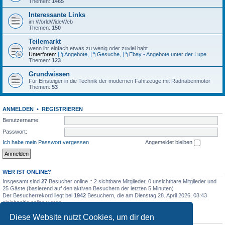
Themen:
1465
Interessante Links
im WorldWideWeb
Themen:
150
Teilemarkt
wenn ihr einfach etwas zu wenig oder zuviel habt...
Unterforen:
Angebote
,
Gesuche
,
Ebay - Angebote unter der Lupe
Themen:
123
Grundwissen
Für Einsteiger in die Technik der modernen Fahrzeuge mit Radnabenmotor
Themen:
53
ANMELDEN
•
REGISTRIEREN
Benutzername:
Passwort:
Ich habe mein Passwort vergessen
Angemeldet bleiben
WER IST ONLINE?
Insgesamt sind
27
Besucher online :: 2 sichtbare Mitglieder, 0 unsichtbare Mitglieder und
25 Gäste (basierend auf den aktiven Besuchern der letzten 5 Minuten)
Der Besucherrekord liegt bei
1942
Besuchern, die am Dienstag 28. April 2026, 03:43
gleichzeitig online waren.
Diese Website nutzt Cookies, um dir den
STATISTIK