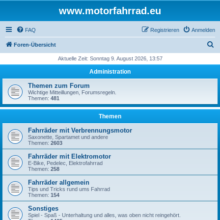
www.motorfahrrad.eu
FAQ
Registrieren
Anmelden
S
Foren-Übersicht
u
Aktuelle Zeit: Sonntag 9. August 2026, 13:57
c
Administration
h
Themen zum Forum
e
Wichtige Mitteillungen, Forumsregeln.
Themen:
481
Themen
Fahrräder mit Verbrennungsmotor
Saxonette, Spartamet und andere
Themen:
2603
Fahrräder mit Elektromotor
E-Bike, Pedelec, Elektrofahrrad
Themen:
258
Fahrräder allgemein
Tips und Tricks rund ums Fahrrad
Themen:
154
Sonstiges
Spiel - Spaß - Unterhaltung und alles, was oben nicht reingehört.